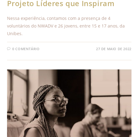
Projeto Líderes que Inspiram
Nessa experiência, contamos com a presença de 4
voluntários do NWADV e 26 jovens, entre 15 e 17 anos, da
Unibes.
0 COMENTÁRIO
27 DE MAIO DE 2022