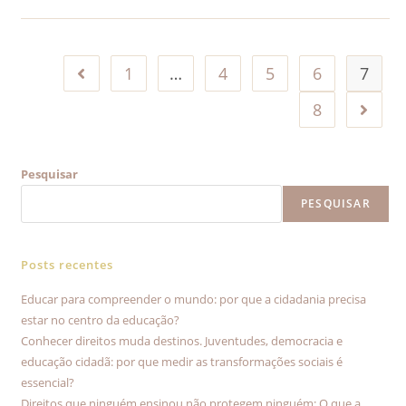
1
…
4
5
6
7
8
Pesquisar
PESQUISAR
Posts recentes
Educar para compreender o mundo: por que a cidadania precisa
estar no centro da educação?
Conhecer direitos muda destinos. Juventudes, democracia e
educação cidadã: por que medir as transformações sociais é
essencial?
Direitos que ninguém ensinou não protegem ninguém: O que a