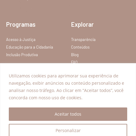
Programas
Explorar
Acesso à Justiça
Transparência
Educação para a Cidadania
Conteúdos
Inclusão Produtiva
Blog
FAQ
Política de privacidade
Utilizamos cookies para aprimorar sua experiência de
Termos de Serviço
navegação, exibir anúncios ou conteúdo personalizado e
analisar nosso tráfego. Ao clicar em “Aceitar todos”, você
Todos os direitos reservados – Instituto Nelson Wilians
concorda com nosso uso de cookies.
Aceitar todos
Personalizar