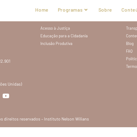
Home
Programas
Sobre
Conte
Programas
Exp
Acesso à Justiça
Trans
Educação para a Cidadania
Conte
Inclusão Produtiva
Blog
FAQ
Políti
12.901
Termo
ções Unidas)
s direitos reservados – Instituto Nelson Wilians