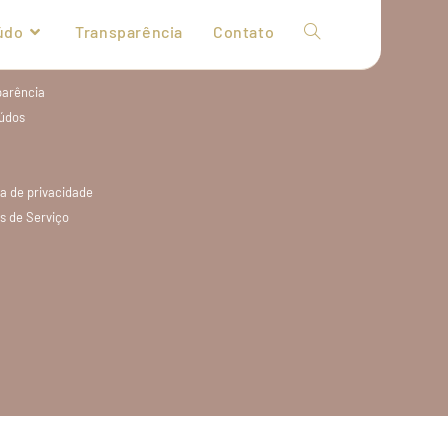
údo
Transparência
Contato
lorar
parência
údos
ca de privacidade
s de Serviço