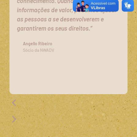
conhecimento. Quando transmitimos
informações de valor, podemos ajudar
as pessoas a se desenvolverem e
garantirem os seus direitos.”
Angello Ribeiro
Sócio da NWADV