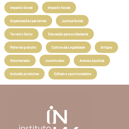
Impacto Social
Impacto Social
Organizações parceiras
Justiça Social
Terceiro Setor
Educação para a cidadania
Material gratuito
Cultura da Legalidade
Artigos
Voluntariado
Juventudes
Acesso à justiça
Inclusão produtiva
Editais e oportunidades