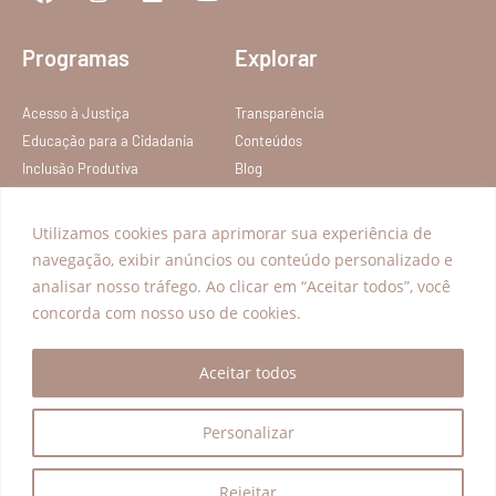
Programas
Explorar
Acesso à Justiça
Transparência
Educação para a Cidadania
Conteúdos
Inclusão Produtiva
Blog
FAQ
Política de privacidade
Utilizamos cookies para aprimorar sua experiência de
Termos de Serviço
navegação, exibir anúncios ou conteúdo personalizado e
analisar nosso tráfego. Ao clicar em “Aceitar todos”, você
concorda com nosso uso de cookies.
Todos os direitos reservados – Instituto Nelson Wilians
Aceitar todos
Personalizar
Rejeitar