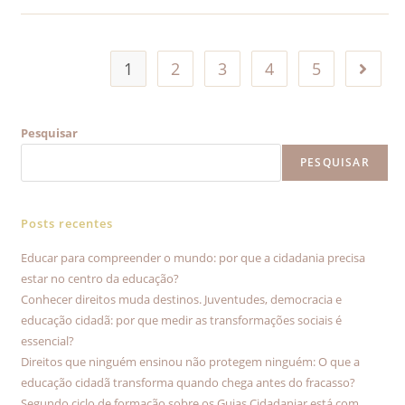
1
2
3
4
5
Pesquisar
PESQUISAR
Posts recentes
Educar para compreender o mundo: por que a cidadania precisa
estar no centro da educação?
Conhecer direitos muda destinos. Juventudes, democracia e
educação cidadã: por que medir as transformações sociais é
essencial?
Direitos que ninguém ensinou não protegem ninguém: O que a
educação cidadã transforma quando chega antes do fracasso?
Segundo ciclo de formação sobre os Guias Cidadaniar está com