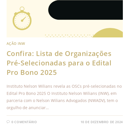
AÇÃO INW
Confira: Lista de Organizações
Pré-Selecionadas para o Edital
Pro Bono 2025
Instituto Nelson Wilians revela as OSCs pré-selecionadas no
Edital Pro Bono 2025 O Instituto Nelson Wilians (INW), em
parceria com o Nelson Wilians Advogados (NWADV), tem o
orgulho de anunciar…
0 COMENTÁRIO
10 DE DEZEMBRO DE 2024