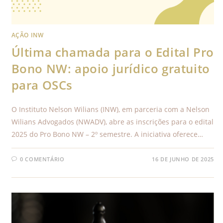
AÇÃO INW
Última chamada para o Edital Pro
Bono NW: apoio jurídico gratuito
para OSCs
O Instituto Nelson Wilians (INW), em parceria com a Nelson
Wilians Advogados (NWADV), abre as inscrições para o edital
2025 do Pro Bono NW – 2º semestre. A iniciativa oferece…
0 COMENTÁRIO
16 DE JUNHO DE 2025