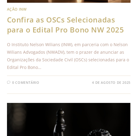
AÇÃO INW
Confira as OSCs Selecionadas
para o Edital Pro Bono NW 2025
O Instituto Nelson Wilians (INW), em parceria com o Nelson
Wilians Advogados (NWADV), tem o prazer de anunciar as
Organizações da Sociedade Civil (OSCs) selecionadas para o
Edital Pro Bono…
0 COMENTÁRIO
4 DE AGOSTO DE 2025