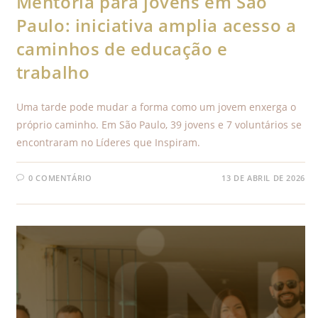
Mentoria para jovens em São
Paulo: iniciativa amplia acesso a
caminhos de educação e
trabalho
Uma tarde pode mudar a forma como um jovem enxerga o
próprio caminho. Em São Paulo, 39 jovens e 7 voluntários se
encontraram no Líderes que Inspiram.
0 COMENTÁRIO
13 DE ABRIL DE 2026