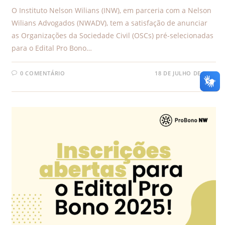
O Instituto Nelson Wilians (INW), em parceria com a Nelson
Wilians Advogados (NWADV), tem a satisfação de anunciar
as Organizações da Sociedade Civil (OSCs) pré-selecionadas
para o Edital Pro Bono…
0 COMENTÁRIO
18 DE JULHO DE 2025