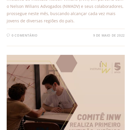
o Nelson Wilians Advogados (NWADV) e seus colaboradores,
prossegue neste mês, buscando alcançar cada vez mais
jovens de diversas regiões do país.
0 COMENTÁRIO
9 DE MAIO DE 2022