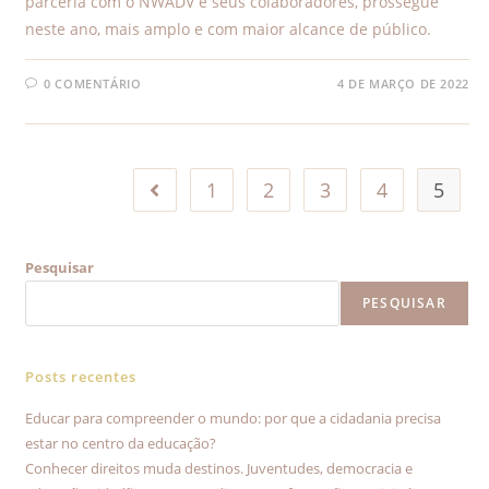
parceria com o NWADV e seus colaboradores, prossegue
neste ano, mais amplo e com maior alcance de público.
0 COMENTÁRIO
4 DE MARÇO DE 2022
1
2
3
4
5
Pesquisar
PESQUISAR
Posts recentes
Educar para compreender o mundo: por que a cidadania precisa
estar no centro da educação?
Conhecer direitos muda destinos. Juventudes, democracia e