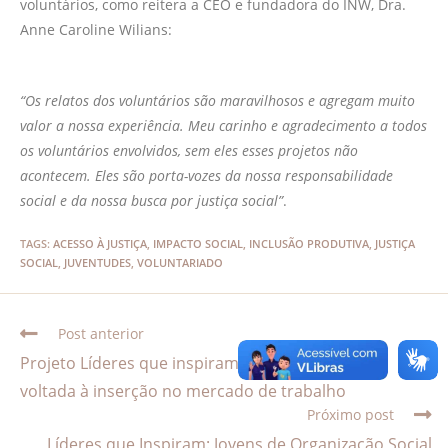
voluntários, como reitera a CEO e fundadora do INW, Dra.
Anne Caroline Wilians:
“Os relatos dos voluntários são maravilhosos e agregam muito
valor a nossa experiência. Meu carinho e agradecimento a todos
os voluntários envolvidos, sem eles esses projetos não
acontecem. Eles são porta-vozes da nossa responsabilidade
social e da nossa busca por justiça social”
.
TAGS
:
ACESSO À JUSTIÇA
,
IMPACTO SOCIAL
,
INCLUSÃO PRODUTIVA
,
JUSTIÇA
SOCIAL
,
JUVENTUDES
,
VOLUNTARIADO
Post anterior
Projeto Líderes que inspiram tem programação
voltada à inserção no mercado de trabalho
Próximo post
Líderes que Inspiram: Jovens de Organização Social