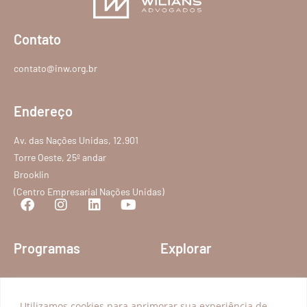
Contato
contato@inw.org.br
Endereço
Av. das Nações Unidas, 12.901
Torre Oeste, 25º andar
Brooklin
(Centro Empresarial Nações Unidas)
Programas
Explorar
Acesso à Justiça
Transparência
Educação para a Cidadania
Conteúdos
Utilizamos cookies para aprimorar sua experiência de