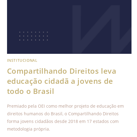
INSTITUCIONAL
Compartilhando Direitos leva
educação cidadã a jovens de
todo o Brasil
Premiado pela OEI como melhor projeto de educação em
direitos humanos do Brasil, o Compartilhando Direitos
forma jovens cidadãos desde 2018 em 17 estados com
metodologia própria.