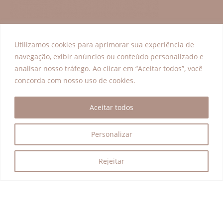
Utilizamos cookies para aprimorar sua experiência de
navegação, exibir anúncios ou conteúdo personalizado e
analisar nosso tráfego. Ao clicar em “Aceitar todos”, você
Contato
concorda com nosso uso de cookies.
contato@inw.org.br
Aceitar todos
Endereço
Personalizar
Av. das Nações Unidas, 12.901
Rejeitar
Torre Oeste, 25º andar
Brooklin
(Centro Empresarial Nações Unidas)