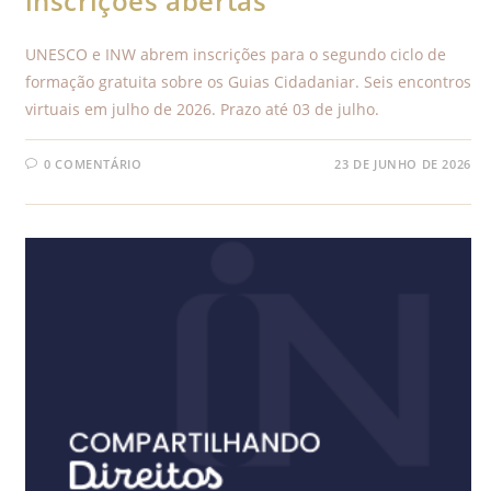
inscrições abertas
UNESCO e INW abrem inscrições para o segundo ciclo de
formação gratuita sobre os Guias Cidadaniar. Seis encontros
virtuais em julho de 2026. Prazo até 03 de julho.
0 COMENTÁRIO
23 DE JUNHO DE 2026