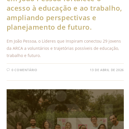
acesso à educação e ao trabalho,
ampliando perspectivas e
planejamento de futuro.
Em João Pessoa, o Líderes que Inspiram conectou 29 jovens
da ARCA a voluntários e trajetórias possíveis de educação,
trabalho e futuro.
0 COMENTÁRIO
13 DE ABRIL DE 2026