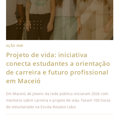
AÇÃO INW
Projeto de vida: iniciativa
conecta estudantes a orientação
de carreira e futuro profissional
em Maceió
Em Maceió, 46 jovens da rede pública iniciaram 2026 com
mentoria sobre carreira e projeto de vida. Foram 100 horas
de voluntariado na Escola Rosalvo Lobo.