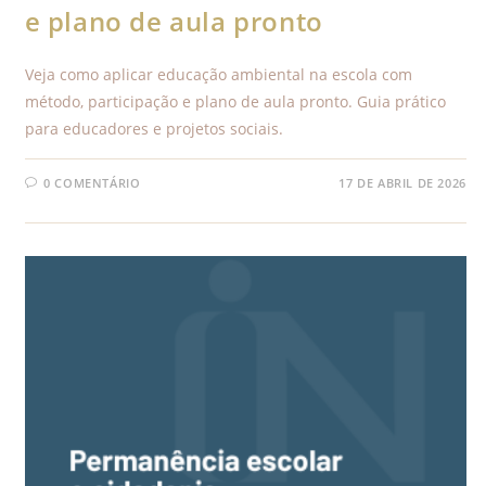
e plano de aula pronto
Veja como aplicar educação ambiental na escola com
método, participação e plano de aula pronto. Guia prático
para educadores e projetos sociais.
0 COMENTÁRIO
17 DE ABRIL DE 2026