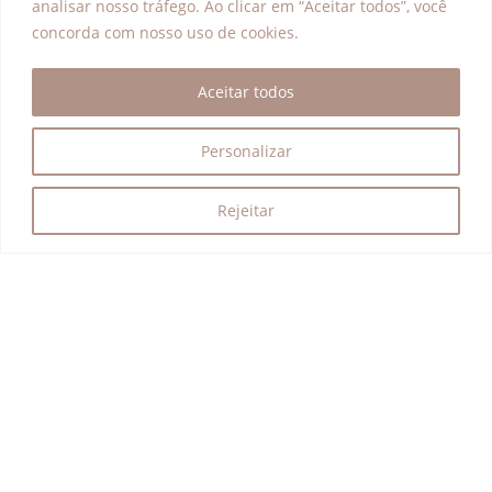
analisar nosso tráfego. Ao clicar em “Aceitar todos”, você
Endereço
concorda com nosso uso de cookies.
Av. das Nações Unidas, 12.901
Aceitar todos
Torre Oeste, 25º andar
Brooklin
(Centro Empresarial Nações Unidas)
Personalizar
Rejeitar
Programas
Explorar
Acesso à Justiça
Transparência
Educação para a Cidadania
Conteúdos
Inclusão Produtiva
Blog
FAQ
Política de privacidade
Termos de Serviço
Todos os direitos reservados – Instituto Nelson Wilians