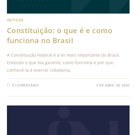
ARTIGOS
Constituição: o que é e como
funciona no Brasil
A Constituição Federal é a lei mais importante do Brasil.
Entenda o que ela garante, como funciona e por que
conhecê-la é exercer cidadania.
0 COMENTÁRIO
5 DE ABRIL DE 2026