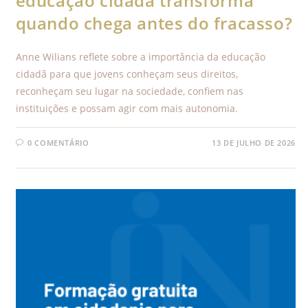
educação cidadã transforma
quando chega antes do fracasso?
Anne Wilians reflete sobre a importância da educação
cidadã para que jovens conheçam seus direitos,
reconheçam seu lugar na sociedade, confiem nas
instituições e possam agir com mais autonomia.
0 COMENTÁRIO
13 DE JULHO DE 2026