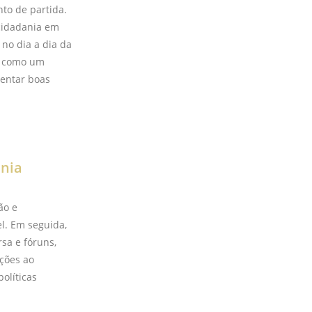
to de partida.
cidadania em
 no dia a dia da
ga como um
tentar boas
ania
ão e
el. Em seguida,
sa e fóruns,
ções ao
olíticas