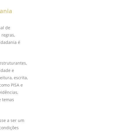
dania
nal de
 regras,
idadania é
struturantes,
idade e
itura, escrita,
 como PISA e
idências,
de temas
sse a ser um
 condições