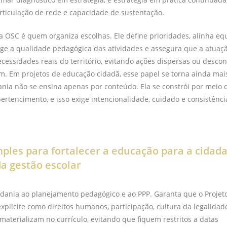
rticulação de rede e capacidade de sustentação.
 OSC é quem organiza escolhas. Ele define prioridades, alinha equ
ege a qualidade pedagógica das atividades e assegura que a atuaçã
cessidades reais do território, evitando ações dispersas ou desco
m. Em projetos de educação cidadã, esse papel se torna ainda mais
nia não se ensina apenas por conteúdo. Ela se constrói por meio d
pertencimento, e isso exige intencionalidade, cuidado e consistênci
mples para fortalecer a educação para a cidad
da gestão escolar
adania ao planejamento pedagógico e ao PPP. Garanta que o Projeto
xplicite como direitos humanos, participação, cultura da legalida
 materializam no currículo, evitando que fiquem restritos a datas