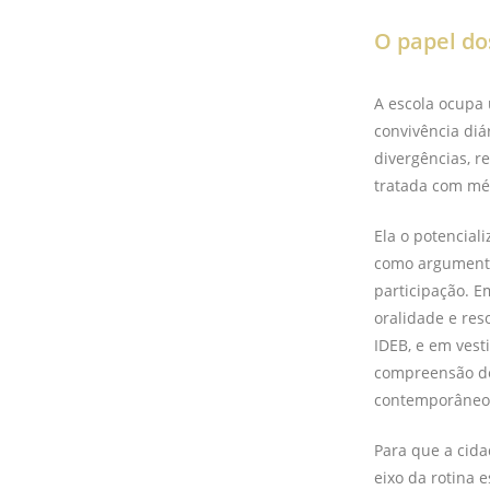
O papel do
A escola ocupa 
convivência di
divergências, r
tratada com mét
Ela o potencia
como argumentaç
participação. Em
oralidade e res
IDEB, e em ves
compreensão de t
contemporâneo
Para que a cid
eixo da rotina 