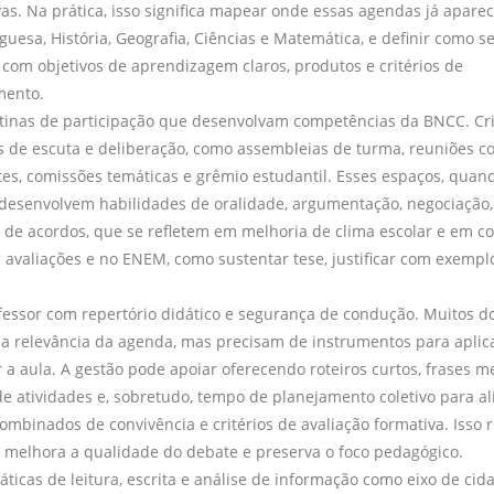
s. Na prática, isso significa mapear onde essas agendas já apar
guesa, História, Geografia, Ciências e Matemática, e definir como s
 com objetivos de aprendizagem claros, produtos e critérios de
ento.
tinas de participação que desenvolvam competências da BNCC. Cr
 de escuta e deliberação, como assembleias de turma, reuniões c
es, comissões temáticas e grêmio estudantil. Esses espaços, qua
desenvolvem habilidades de oralidade, argumentação, negociação, 
 de acordos, que se refletem em melhoria de clima escolar e em 
avaliações e no ENEM, como sustentar tese, justificar com exemplo
fessor com repertório didático e segurança de condução. Muitos d
a relevância da agenda, mas precisam de instrumentos para aplic
 a aula. A gestão pode apoiar oferecendo roteiros curtos, frases m
e atividades e, sobretudo, tempo de planejamento coletivo para al
ombinados de convivência e critérios de avaliação formativa. Isso 
 melhora a qualidade do debate e preserva o foco pedagógico.
ráticas de leitura, escrita e análise de informação como eixo de cid