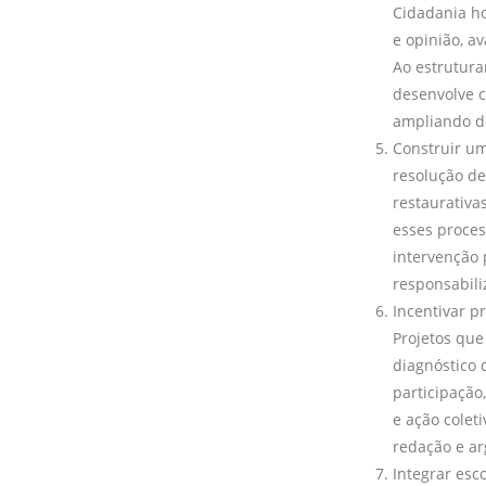
Cidadania ho
e opinião, a
Ao estruturar
desenvolve c
ampliando de
Construir um
resolução de
restaurativa
esses proces
intervenção 
responsabili
Incentivar p
Projetos que
diagnóstico 
participaçã
e ação colet
redação e ar
Integrar esc