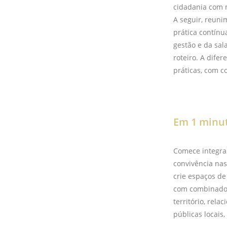
cidadania com m
A seguir, reun
prática contínu
gestão e da sal
roteiro. A dife
práticas, com c
Em 1 minu
Comece integran
convivência nas
crie espaços de
com combinados
território, rel
públicas locais