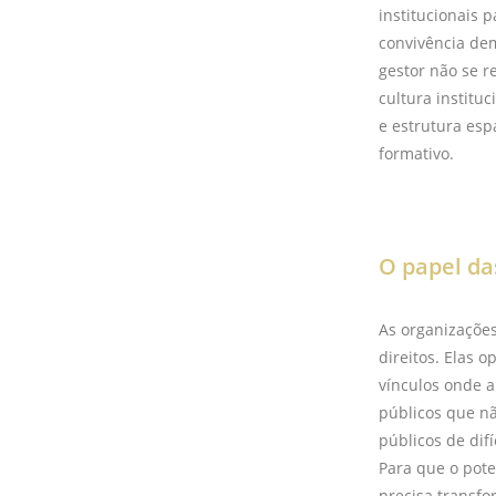
institucionais 
convivência dem
gestor não se r
cultura institu
e estrutura es
formativo.
O papel da
As organizações
direitos. Elas 
vínculos onde a
públicos que nã
públicos de dif
Para que o pote
precisa transfo