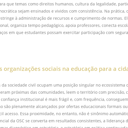
para que temas como direitos humanos, cultura da legalidade, parti
ocrática sejam ensinados e vividos com consistência. Na prática, 
estringe à administração de recursos e cumprimento de normas. El
cional, organiza tempo pedagógico, apoia professores, conecta esc
paços em que estudantes possam exercitar participação com segura
s organizações sociais na educação para a cid
 da sociedade civil ocupam uma posição singular no ecossistema 
operam próximas das comunidades, leem o território com precisão,
 confiança institucional é mais frágil e, com frequência, consegue
o são plenamente alcançados por ofertas educacionais formais ou 
ícil acesso. Essa proximidade, no entanto, não é sinônimo automáti
ncial da OSC se converta em resultados consistentes, a liderança 
rmar diagnóstico em estratégia, e estratégia em prática continuad