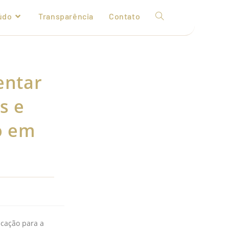
údo
Transparência
Contato
entar
s e
o em
ucação para a