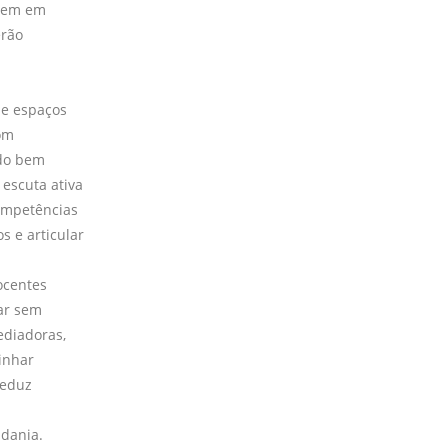
ecem em
erão
ie espaços
om
ndo bem
escuta ativa
competências
s e articular
ocentes
ar sem
ediadoras,
inhar
reduz
adania.