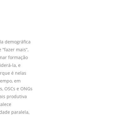
ela demográfica
 “fazer mais”,
rmar formação
derá-la, e
rque é nelas
 tempo, em
as, OSCs e ONGs
ais produtiva
talece
dade paralela,