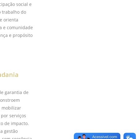
cipação social e
o trabalho do
e orienta
ola e comunidade
nça e propósito
adania
de garantia de
 constroem
m mobilizar
por serviços
co de impacto.
da gestão
a, com coerência