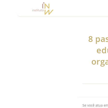
8 pa
ed
org
Se você atua em