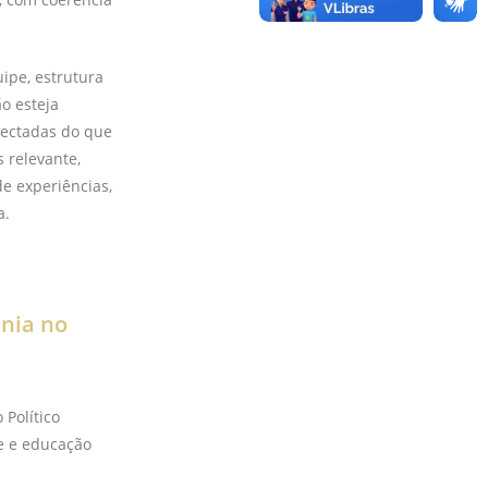
ipe, estrutura
o esteja
nectadas do que
 relevante,
e experiências,
a.
ania no
 Político
de e educação