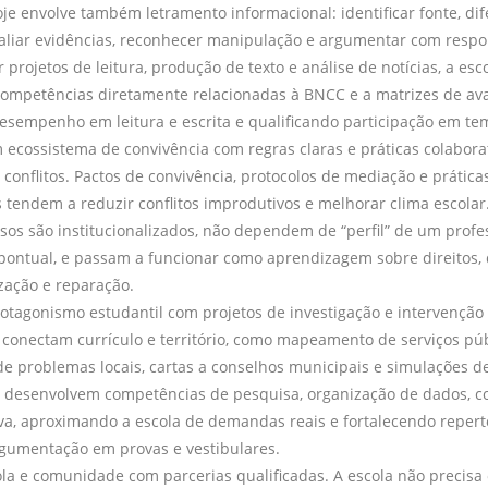
je envolve também letramento informacional: identificar fonte, dif
valiar evidências, reconhecer manipulação e argumentar com respo
 projetos de leitura, produção de texto e análise de notícias, a esc
ompetências diretamente relacionadas à BNCC e a matrizes de ava
sempenho em leitura e escrita e qualificando participação em te
 ecossistema de convivência com regras claras e práticas colabora
 conflitos. Pactos de convivência, protocolos de mediação e prática
s tendem a reduzir conflitos improdutivos e melhorar clima escola
sos são institucionalizados, não dependem de “perfil” de um profe
pontual, e passam a funcionar como aprendizagem sobre direitos, 
zação e reparação.
rotagonismo estudantil com projetos de investigação e intervenção n
 conectam currículo e território, como mapeamento de serviços púb
de problemas locais, cartas a conselhos municipais e simulações d
o, desenvolvem competências de pesquisa, organização de dados, 
iva, aproximando a escola de demandas reais e fortalecendo repert
gumentação em provas e vestibulares.
ola e comunidade com parcerias qualificadas. A escola não precisa