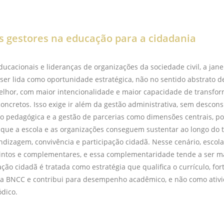
s gestores na educação para a cidadania
ducacionais e lideranças de organizações da sociedade civil, a jan
 ser lida como oportunidade estratégica, não no sentido abstrato de
elhor, com maior intencionalidade e maior capacidade de transfo
oncretos. Isso exige ir além da gestão administrativa, sem desconsi
o pedagógica e a gestão de parcerias como dimensões centrais, po
 que a escola e as organizações conseguem sustentar ao longo do
dizagem, convivência e participação cidadã. Nesse cenário, escol
tintos e complementares, e essa complementaridade tende a ser m
ão cidadã é tratada como estratégia que qualifica o currículo, for
a BNCC e contribui para desempenho acadêmico, e não como ativi
ódico.