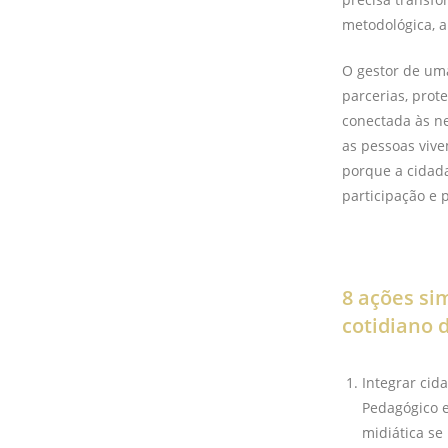
metodológica, a
O gestor de uma
parcerias, prot
conectada às ne
as pessoas vive
porque a cidada
participação e 
8 ações si
cotidiano 
Integrar cid
Pedagógico e
midiática se