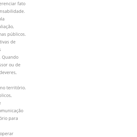
erenciar fato
nsabilidade.
ola
liação,
mas públicos.
tivas de
s
r. Quando
ssor ou de
deveres,
o território.
licos,
e
comunicação
ório para
 operar