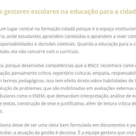
s gestores escolares na educação para a cida
um lugar central na formação cidadã porque é o espaço institucio
ária, onde estudantes aprendem conteúdos e aprendem a viver com
esponsabilidades e decisões coletivas. Quando a educação para a c
odo, ela não concorre com o currículo.
liza, porque desenvolve competências que a BNCC reconhece como e
ão, pensamento crítico, repertório cultural, empatia, responsabil
 termos pedagógicos, isso tem efeito direto sobre habilidades de le
olução de problemas, que são mobilizadas em avaliações externas
tibulares como o ENEM, que demandam interpretação, análise de ev
extos, construção de tese e justificativa, além de leitura crítica 
s.
adania deixe de ser uma ideia bem formulada em documentos e pa
escolar, a atuação da gestão é decisiva. É a equipe gestora que cria