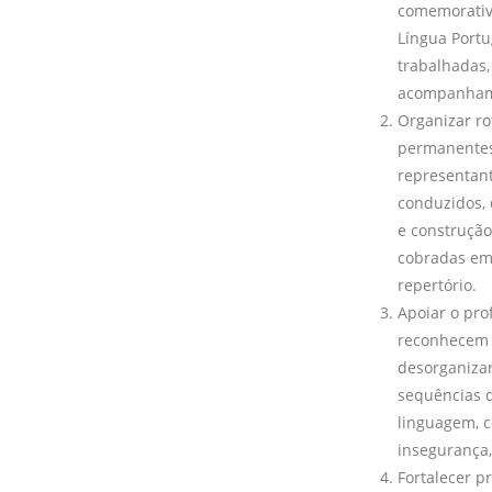
comemorativa
Língua Portu
trabalhadas,
acompanham
Organizar ro
permanentes
representant
conduzidos, 
e construção
cobradas em 
repertório.
Apoiar o pro
reconhecem 
desorganizar
sequências d
linguagem, c
insegurança,
Fortalecer p