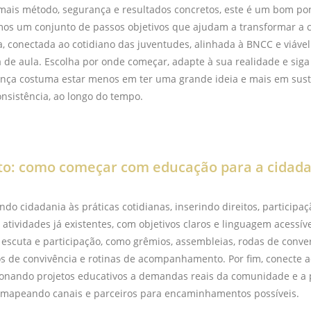
ais método, segurança e resultados concretos, este é um bom pon
imos um conjunto de passos objetivos que ajudam a transformar a 
a, conectada ao cotidiano das juventudes, alinhada à BNCC e viável
a de aula. Escolha por onde começar, adapte à sua realidade e si
rença costuma estar menos em ter uma grande ideia e mais em sus
onsistência, ao longo do tempo.
to: como começar com educação para a cidad
do cidadania às práticas cotidianas, inserindo direitos, participaç
 atividades já existentes, com objetivos claros e linguagem acessív
 escuta e participação, como grêmios, assembleias, rodas de conver
 de convivência e rotinas de acompanhamento. Por fim, conecte a
acionando projetos educativos a demandas reais da comunidade e a p
, mapeando canais e parceiros para encaminhamentos possíveis.