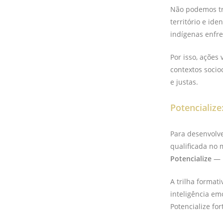
Não podemos tr
território e id
indígenas enfre
Por isso, ações
contextos socio
e justas.
Potencializ
Para desenvolve
qualificada no 
Potencialize
— u
A trilha format
inteligência em
Potencialize for