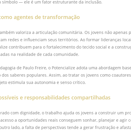
símbolo — ele é um fator estruturante da inclusão.
como agentes de transformação
ambém valoriza a articulação comunitária. Os jovens não apenas p
am redes e influenciam seus territórios. Ao formar lideranças locais
lize contribuem para o fortalecimento do tecido social e a constru
izadas na realidade de cada comunidade.
dagogia de Paulo Freire, o Potencialize adota uma abordagem bas
o dos saberes populares. Assim, ao tratar os jovens como coautores
jeto estimula sua autonomia e senso crítico.
ssíveis e responsabilidades compartilhadas
ado com dignidade, o trabalho ajuda os jovens a construir um pro
 acesso a oportunidades reais conseguem sonhar, planejar e agir 
outro lado, a falta de perspectivas tende a gerar frustração e afast