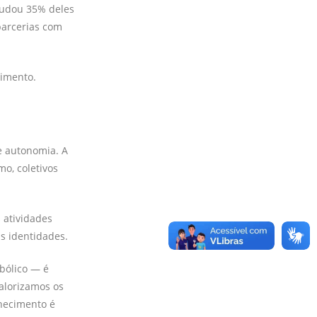
ajudou 35% deles
parcerias com
cimento.
e autonomia. A
o, coletivos
 atividades
 identidades.
bólico — é
alorizamos os
nhecimento é