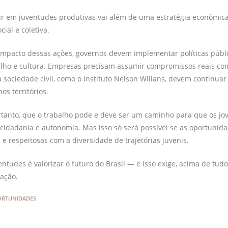
tir em juventudes produtivas vai além de uma estratégia econômi
cial e coletiva.
impacto dessas ações, governos devem implementar políticas públi
lho e cultura. Empresas precisam assumir compromissos reais com
 sociedade civil, como o Instituto Nelson Wilians, devem continu
os territórios.
rtanto, que o trabalho pode e deve ser um caminho para que os j
cidadania e autonomia. Mas isso só será possível se as oportunid
s e respeitosas com a diversidade de trajetórias juvenis.
entudes é valorizar o futuro do Brasil — e isso exige, acima de tudo
ação.
PORTUNIDADES