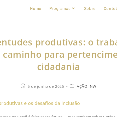
Home
Programas
Sobre
Conte
entudes produtivas: o trab
 caminho para pertencime
cidadania
5 de junho de 2025
AÇÃO INW
rodutivas e os desafios da inclusão
entude no Brasil é falar sobre futuro — mas também sobre urgênci