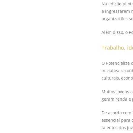
Na edição pilot
a ingressarem n
organizações so
Além disso, o P
Trabalho, i
O Potencialize
iniciativa reco
culturais, econ
Muitos jovens a
geram renda e 
De acordo com 
essencial para 
talentos dos jo