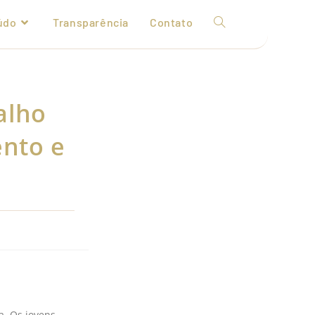
údo
Transparência
Contato
alho
nto e
a. Os jovens