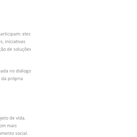
articipam: eles
, iniciativas
ção de soluções
eada no diálogo
 da própria
jeto de vida.
com mais
amento social.