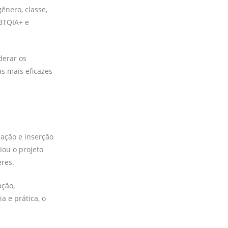
nero, classe,
GBTQIA+ e
derar os
as mais eficazes
ação e inserção
iou o projeto
res.
ação,
a e prática, o