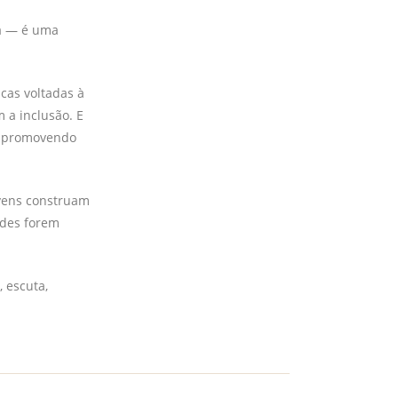
ca — é uma
cas voltadas à
 a inclusão. E
ar promovendo
ovens construam
ades forem
, escuta,