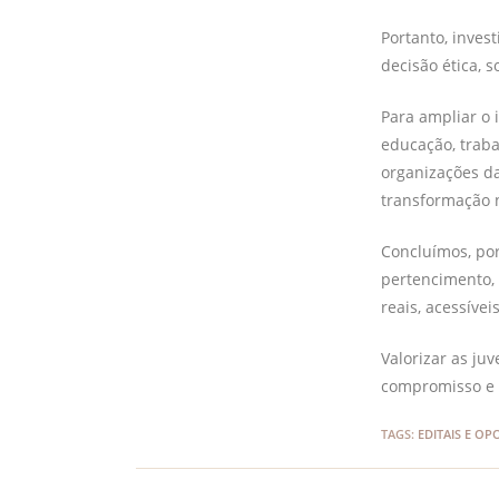
Portanto, inves
decisão ética, so
Para ampliar o 
educação, traba
organizações da
transformação n
Concluímos, po
pertencimento, 
reais, acessívei
Valorizar as juv
compromisso e 
TAGS
:
EDITAIS E O