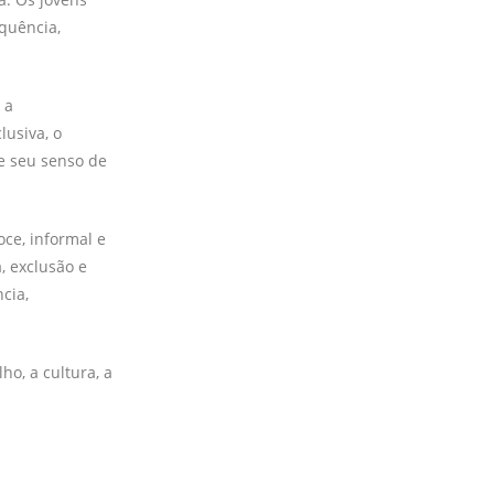
quência,
 a
usiva, o
 e seu senso de
ce, informal e
, exclusão e
cia,
o, a cultura, a