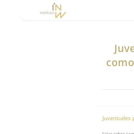
Juv
como
Juventudes p
Falar sobre juv