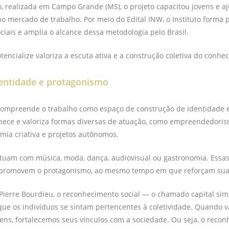
o, realizada em Campo Grande (MS), o projeto capacitou jovens e 
o mercado de trabalho. Por meio do Edital INW, o Instituto forma 
ciais e amplia o alcance dessa metodologia pelo Brasil.
otencialize valoriza a escuta ativa e a construção coletiva do conhe
dentidade e protagonismo
 compreende o trabalho como espaço de construção de identidade 
nhece e valoriza formas diversas de atuação, como empreendedorism
omia criativa e projetos autônomos.
tuam com música, moda, dança, audiovisual ou gastronomia. Essas
promovem o protagonismo, ao mesmo tempo em que reforçam suas
Pierre Bourdieu, o reconhecimento social — o chamado capital sim
que os indivíduos se sintam pertencentes à coletividade. Quando v
vens, fortalecemos seus vínculos com a sociedade. Ou seja, o reco