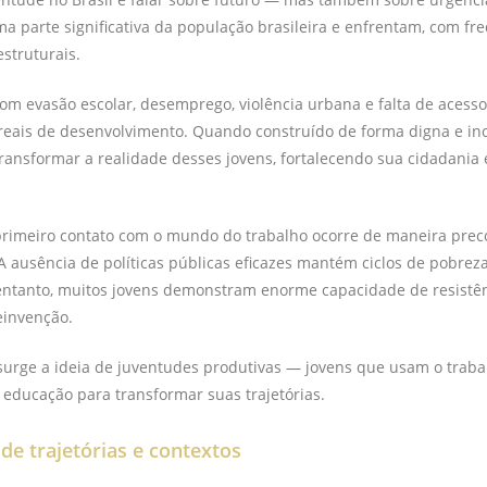
 parte significativa da população brasileira e enfrentam, com fre
struturais.
om evasão escolar, desemprego, violência urbana e falta de acesso
eais de desenvolvimento. Quando construído de forma digna e incl
ransformar a realidade desses jovens, fortalecendo sua cidadania
primeiro contato com o mundo do trabalho ocorre de maneira preco
A ausência de políticas públicas eficazes mantém ciclos de pobreza
 entanto, muitos jovens demonstram enorme capacidade de resistên
reinvenção.
surge a ideia de juventudes produtivas — jovens que usam o trabalh
a educação para transformar suas trajetórias.
de trajetórias e contextos