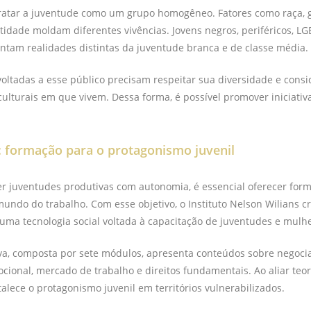
atar a juventude como um grupo homogêneo. Fatores como raça, gê
entidade moldam diferentes vivências. Jovens negros, periféricos, L
ntam realidades distintas da juventude branca e de classe média.
 voltadas a esse público precisam respeitar sua diversidade e consi
culturais em que vivem. Dessa forma, é possível promover iniciativ
e: formação para o protagonismo juvenil
r juventudes produtivas com autonomia, é essencial oferecer form
mundo do trabalho. Com esse objetivo, o Instituto Nelson Wilians cr
ma tecnologia social voltada à capacitação de juventudes e mulhe
iva, composta por sete módulos, apresenta conteúdos sobre negoci
ocional, mercado de trabalho e direitos fundamentais. Ao aliar teori
talece o protagonismo juvenil em territórios vulnerabilizados.