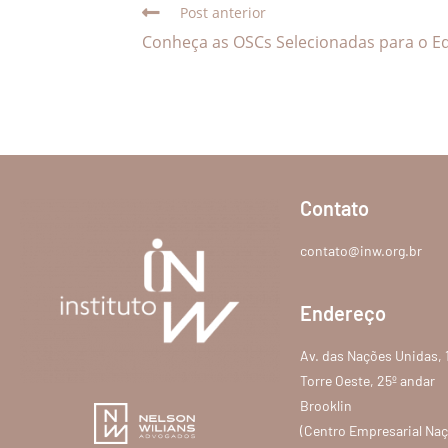
Post anterior
Conheça as OSCs Selecionadas para o E
Contato
contato@inw.org.br
Endereço
Av. das Nações Unidas, 
Torre Oeste, 25º andar
Brooklin
(Centro Empresarial Na