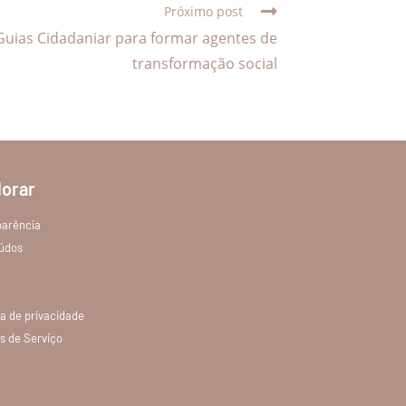
Próximo post
uias Cidadaniar para formar agentes de
transformação social
lorar
parência
údos
ca de privacidade
s de Serviço