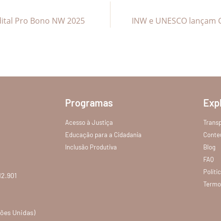
dital Pro Bono NW 2025
INW e UNESCO lançam G
Programas
Exp
Acesso à Justiça
Trans
Educação para a Cidadania
Conte
Inclusão Produtiva
Blog
FAQ
Políti
12.901
Termo
ções Unidas)