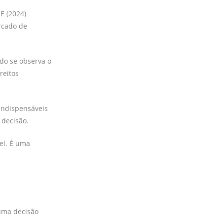
E (2024)
rcado de
ndo se observa o
reitos
 indispensáveis
 decisão.
el. É uma
uma decisão