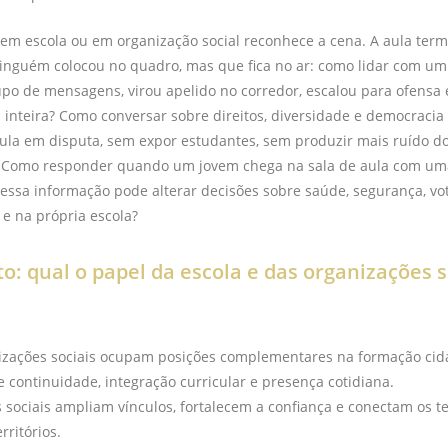
m escola ou em organização social reconhece a cena. A aula term
nguém colocou no quadro, mas que fica no ar: como lidar com um 
po de mensagens, virou apelido no corredor, escalou para ofensa 
a inteira? Como conversar sobre direitos, diversidade e democraci
ula em disputa, sem expor estudantes, sem produzir mais ruído d
Como responder quando um jovem chega na sala de aula com uma
e essa informação pode alterar decisões sobre saúde, segurança, vot
 e na própria escola?
o: qual o papel da escola e das organizações s
nizações sociais ocupam posições complementares na formação cid
e continuidade, integração curricular e presença cotidiana.
 sociais ampliam vínculos, fortalecem a confiança e conectam os t
rritórios.