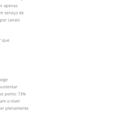
er apenas
m serviço de
por canais
” que
xige
sustentar
sse ponto: 73%
am o nível
cer plenamente