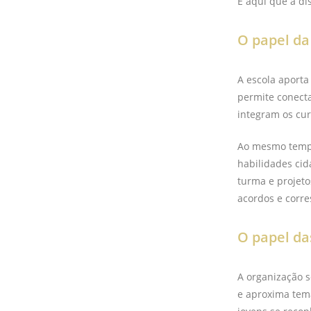
É aqui que a di
O papel da
A escola aporta
permite conecta
integram os cur
Ao mesmo tempo
habilidades cid
turma e projeto
acordos e corre
O papel da
A organização s
e aproxima tema