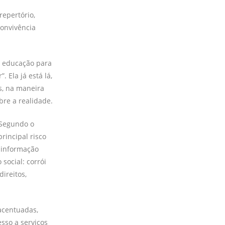
epertório,
convivência
o, educação para
 Ela já está lá,
s, na maneira
bre a realidade.
 Segundo o
rincipal risco
sinformação
social: corrói
ireitos,
acentuadas,
sso a serviços