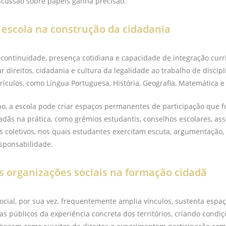
scussão sobre papéis ganha precisão.
 escola na construção da cidadania
 continuidade, presença cotidiana e capacidade de integração curri
r direitos, cidadania e cultura da legalidade ao trabalho de discipl
rículos, como Língua Portuguesa, História, Geografia, Matemática e
, a escola pode criar espaços permanentes de participação que
adãs na prática, como grêmios estudantis, conselhos escolares, as
s coletivos, nos quais estudantes exercitam escuta, argumentação,
sponsabilidade.
s organizações sociais na formação cidadã
ocial, por sua vez, frequentemente amplia vínculos, sustenta espa
s públicos da experiência concreta dos territórios, criando condi