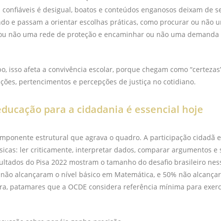
 confiáveis é desigual, boatos e conteúdos enganosos deixam de s
ndo e passam a orientar escolhas práticas, como procurar ou não u
 ou não uma rede de proteção e encaminhar ou não uma demanda 
, isso afeta a convivência escolar, porque chegam como “certezas
ções, pertencimentos e percepções de justiça no cotidiano.
educação para a cidadania é essencial hoje
mponente estrutural que agrava o quadro. A participação cidadã e
icas: ler criticamente, interpretar dados, comparar argumentos e 
sultados do Pisa 2022 mostram o tamanho do desafio brasileiro ne
 não alcançaram o nível básico em Matemática, e 50% não alcançar
ura, patamares que a OCDE considera referência mínima para exer