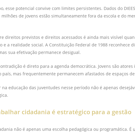
 esse potencial convive com limites persistentes. Dados do DIEES
8 milhões de jovens estão simultaneamente fora da escola e do me
re direitos previstos e direitos acessados é ainda mais visível qua
 e a realidade social. A Constituição Federal de 1988 reconhece di
mas sua efetivação permanece desigual.
contradição é direto para a agenda democrática. Jovens são atores
do país, mas frequentemente permanecem afastados de espaços de
tir na educação das juventudes nesse período não é apenas desejáv
gica.
abalhar cidadania é estratégico para a gestão
dadania não é apenas uma escolha pedagógica ou programática. É 