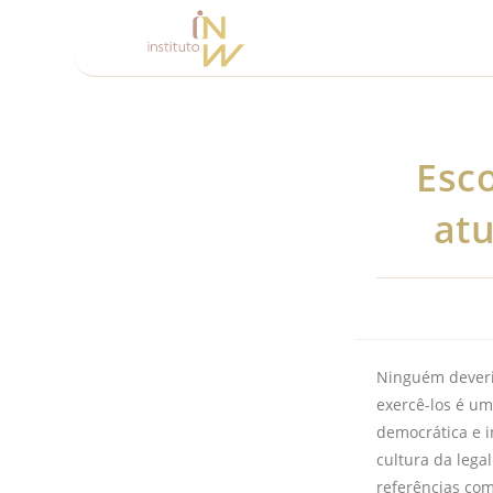
Esc
atu
Ninguém deveria
exercê-los é um
democrática e i
cultura da lega
referências com