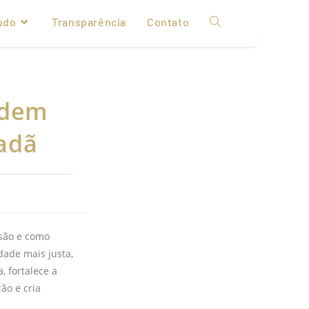
údo
Transparência
Contato
odem
dadã
 são e como
dade mais justa,
, fortalece a
ão e cria