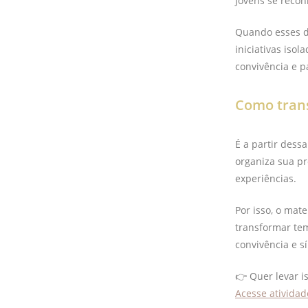
jovens se recon
Quando esses d
iniciativas iso
convivência e p
Como trans
É a partir dess
organiza sua pr
experiências.
Por isso, o mat
transformar te
convivência e s
👉 Quer levar i
Acesse atividad