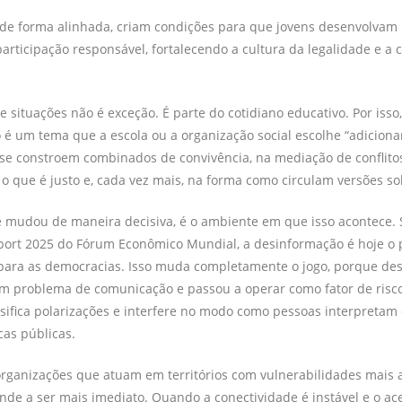
e forma alinhada, criam condições para que jovens desenvolvam r
 participação responsável, fortalecendo a cultura da legalidade e a 
e situações não é exceção. É parte do cotidiano educativo. Por iss
 é um tema que a escola ou a organização social escolhe “adicionar”.
se constroem combinados de convivência, na mediação de conflito
o que é justo e, cada vez mais, na forma como circulam versões so
 mudou de maneira decisiva, é o ambiente em que isso acontece.
port 2025 do Fórum Econômico Mundial, a desinformação é hoje o p
 para as democracias. Isso muda completamente o jogo, porque de
m problema de comunicação e passou a operar como fator de risco 
nsifica polarizações e interfere no modo como pessoas interpretam d
cas públicas.
organizações que atuam em territórios com vulnerabilidades mais 
nde a ser mais imediato. Quando a conectividade é instável e o ace