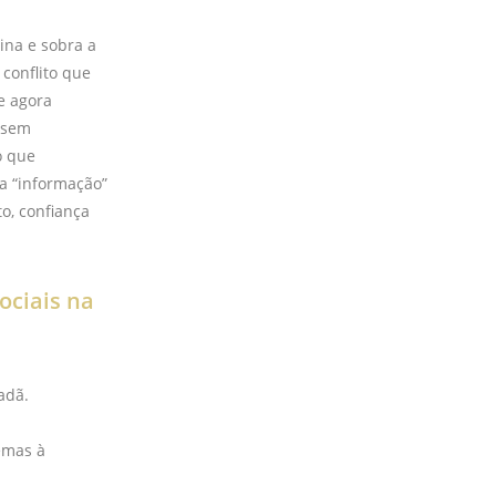
ina e sobra a
conflito que
e agora
a sem
o que
 “informação”
o, confiança
ociais na
adã.
emas à