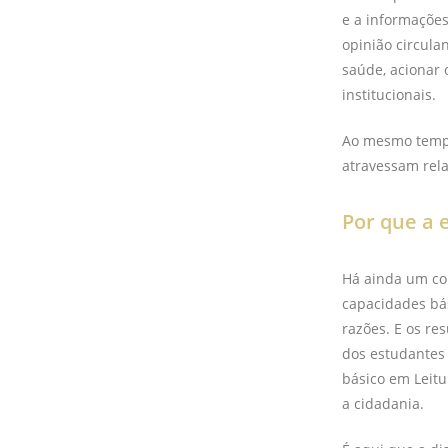
e a informações
opinião circula
saúde, acionar
institucionais.
Ao mesmo tempo
atravessam rela
Por que a 
Há ainda um co
capacidades bás
razões. E os re
dos estudantes
básico em Leit
a cidadania.