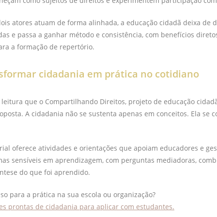
heçam como sujeitos de direitos e experimentem participação como
ois atores atuam de forma alinhada, a educação cidadã deixa de 
ladas e passa a ganhar método e consistência, com benefícios direto
ara a formação de repertório.
formar cidadania em prática no cotidiano
a leitura que o Compartilhando Direitos, projeto de educação cidad
oposta. A cidadania não se sustenta apenas em conceitos. Ela se 
erial oferece atividades e orientações que apoiam educadores e ges
mas sensíveis em aprendizagem, com perguntas mediadoras, comb
íntese do que foi aprendido.
sso para a prática na sua escola ou organização?
es prontas de cidadania para aplicar com estudantes.