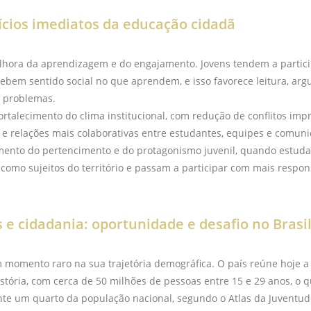
ícios imediatos da educação cidadã
lhora da aprendizagem e do engajamento. Jovens tendem a partic
bem sentido social no que aprendem, e isso favorece leitura, ar
e problemas.
ortalecimento do clima institucional, com redução de conflitos imp
 e relações mais colaborativas entre estudantes, equipes e comun
mento do pertencimento e do protagonismo juvenil, quando estuda
omo sujeitos do território e passam a participar com mais respon
 e cidadania: oportunidade e desafio no Brasi
m momento raro na sua trajetória demográfica. O país reúne hoje 
stória, com cerca de 50 milhões de pessoas entre 15 e 29 anos, o q
e um quarto da população nacional, segundo o Atlas da Juventud