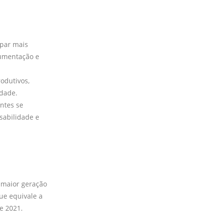
ipar mais
gumentação e
rodutivos,
idade.
ntes se
sabilidade e
l
a maior geração
ue equivale a
e 2021.