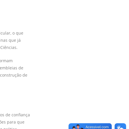
cular, o que
inas que já
 Ciências.
 formam
sembleias de
 construção de
ços de confiança
ções para que