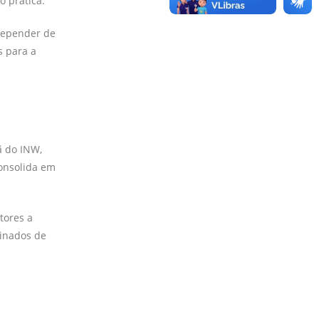
 prática.
depender de
s para a
ã do INW,
consolida em
tores a
inados de