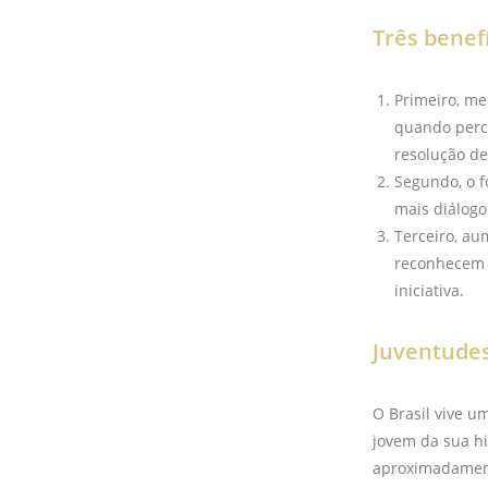
Três benef
Primeiro, me
quando perce
resolução d
Segundo, o f
mais diálogo
Terceiro, au
reconhecem c
iniciativa.
Juventudes
O Brasil vive u
jovem da sua hi
aproximadament