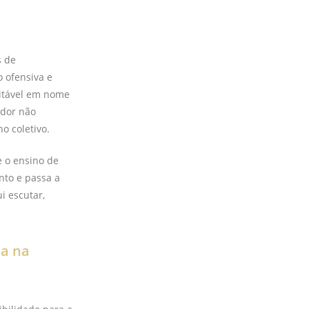
s de
 ofensiva e
eitável em nome
ador não
o coletivo.
e o ensino de
nto e passa a
i escutar,
ia na