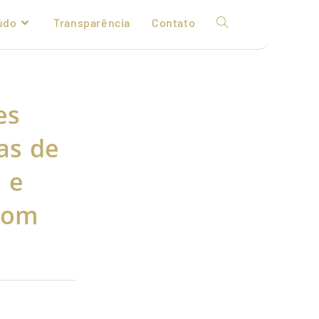
údo
Transparência
Contato
es
as de
 e
com