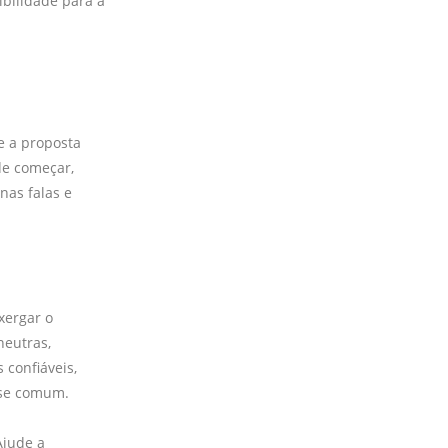
ibilidade para a
e a proposta
de começar,
nas falas e
xergar o
neutras,
 confiáveis,
ase comum.
Ajude a