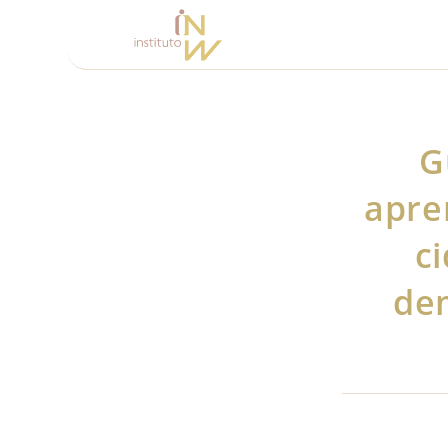
G
apre
c
de