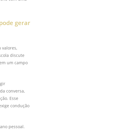
 pode gerar
 valores,
scola discute
ra em um campo
gir
 da conversa,
ção. Esse
 exige condução
lano pessoal.