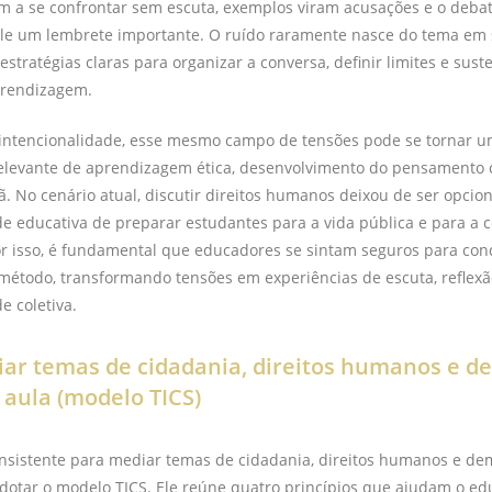
m a se confrontar sem escuta, exemplos viram acusações e o debat
le um lembrete importante. O ruído raramente nasce do tema em s
stratégias claras para organizar a conversa, definir limites e sus
prendizagem.
intencionalidade, esse mesmo campo de tensões pode se tornar 
elevante de aprendizagem ética, desenvolvimento do pensamento c
. No cenário atual, discutir direitos humanos deixou de ser opcion
e educativa de preparar estudantes para a vida pública e para a 
r isso, é fundamental que educadores se sintam seguros para con
método, transformando tensões em experiências de escuta, reflexã
e coletiva.
r temas de cidadania, direitos humanos e d
 aula (modelo TICS)
sistente para mediar temas de cidadania, direitos humanos e de
adotar o modelo TICS. Ele reúne quatro princípios que ajudam o ed