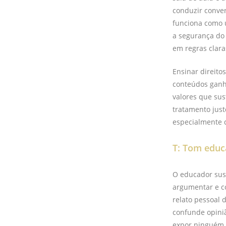
conduzir conver
funciona como u
a segurança do 
em regras clara
Ensinar direito
conteúdos ganh
valores que sus
tratamento just
especialmente 
T: Tom educ
O educador sust
argumentar e co
relato pessoal 
confunde opini
expor ninguém.