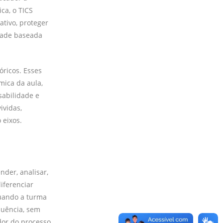
ca, o TICS
tivo, proteger
idade baseada
óricos. Esses
ica da aula,
sabilidade e
ividas,
 eixos.
nder, analisar,
diferenciar
Quando a turma
quência, sem
dor do processo