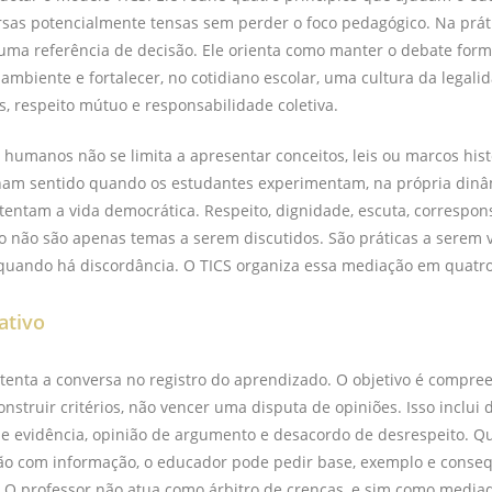
sas potencialmente tensas sem perder o foco pedagógico. Na práti
ma referência de decisão. Ele orienta como manter o debate forma
ambiente e fortalecer, no cotidiano escolar, uma cultura da legal
s, respeito mútuo e responsabilidade coletiva.
s humanos não se limita a apresentar conceitos, leis ou marcos hist
am sentido quando os estudantes experimentam, na própria dinâm
tentam a vida democrática. Respeito, dignidade, escuta, correspon
o não são apenas temas a serem discutidos. São práticas a serem v
quando há discordância. O TICS organiza essa mediação em quatro
ativo
enta a conversa no registro do aprendizado. O objetivo é compree
nstruir critérios, não vencer uma disputa de opiniões. Isso inclui 
de evidência, opinião de argumento e desacordo de desrespeito. 
ão com informação, o educador pode pedir base, exemplo e conse
 O professor não atua como árbitro de crenças, e sim como media