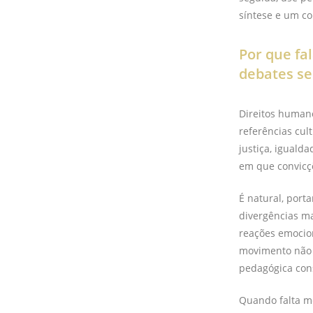
síntese e um c
Por que fa
debates se
Direitos human
referências cul
justiça, iguald
em que convicç
É natural, port
divergências ma
reações emocion
movimento não é
pedagógica cons
Quando falta mé