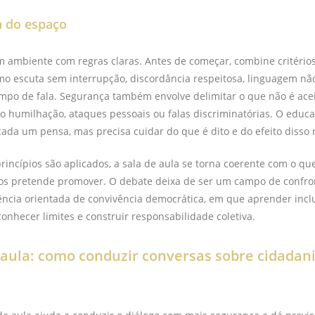
a do espaço
 ambiente com regras claras. Antes de começar, combine critério
mo escuta sem interrupção, discordância respeitosa, linguagem não
empo de fala. Segurança também envolve delimitar o que não é ac
o humilhação, ataques pessoais ou falas discriminatórias. O educ
cada um pensa, mas precisa cuidar do que é dito e do efeito disso n
incípios são aplicados, a sala de aula se torna coerente com o qu
os pretende promover. O debate deixa de ser um campo de confro
ncia orientada de convivência democrática, em que aprender inclu
onhecer limites e construir responsabilidade coletiva.
 aula: como conduzir conversas sobre cidadan