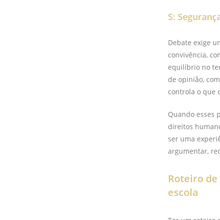
S: Seguranç
Debate exige um
convivência, co
equilíbrio no t
de opinião, com
controla o que 
Quando esses pr
direitos human
ser uma experiê
argumentar, rec
Roteiro de
escola