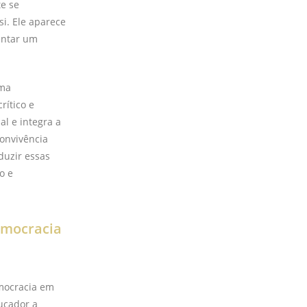
e se
i. Ele aparece
tentar um
uma
rítico e
al e integra a
convivência
duzir essas
o e
emocracia
mocracia em
ucador a