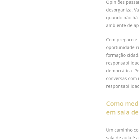
Opiniões passa
desorganiza. Va
quando não há e
ambiente de a
Com preparo e 
oportunidade r
formação cidadã
responsabilidad
democrática. Po
conversas com 
responsabilidad
Como media
em sala de
Um caminho con
sala de aula é 