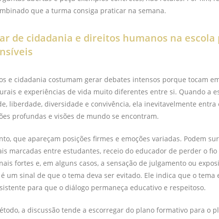
ombinado que a turma consiga praticar na semana.
lar de cidadania e direitos humanos na escola
nsíveis
os e cidadania costumam gerar debates intensos porque tocam em
turais e experiências de vida muito diferentes entre si. Quando a e
ade, liberdade, diversidade e convivência, ela inevitavelmente ent
ões profundas e visões de mundo se encontram.
anto, que apareçam posições firmes e emoções variadas. Podem sur
is marcadas entre estudantes, receio do educador de perder o fio
ais fortes e, em alguns casos, a sensação de julgamento ou exposi
 um sinal de que o tema deva ser evitado. Ele indica que o tema
istente para que o diálogo permaneça educativo e respeitoso.
todo, a discussão tende a escorregar do plano formativo para o p