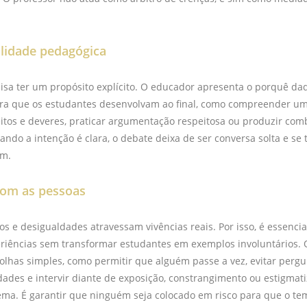
alidade pedagógica
isa ter um propósito explícito. O educador apresenta o porquê da
era que os estudantes desenvolvam ao final, como compreender um
itos e deveres, praticar argumentação respeitosa ou produzir co
ando a intenção é clara, o debate deixa de ser conversa solta e se 
em.
com as pessoas
os e desigualdades atravessam vivências reais. Por isso, é essenci
riências sem transformar estudantes em exemplos involuntários. 
lhas simples, como permitir que alguém passe a vez, evitar pergun
dades e intervir diante de exposição, constrangimento ou estigmat
tema. É garantir que ninguém seja colocado em risco para que o te