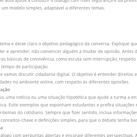
de aula ajuda a conduzir o diálogo com mais segurança e dá previs
, um modelo simples, adaptável a diferentes temas.
tema e deixe claro o objetivo pedagógico da conversa. Explique qu
er e aprender, não convencer alguém a mudar de opinião. Antes 
as básicas de convivência, como escuta sem interrupção, respeito 
o tempo de participação.
e vamos discutir cidadania digital. O objetivo é entender direitos e
dades no ambiente online, com respeito às diferentes opiniões.
zação
o, uma notícia ou uma situação hipotética que ajude a turma a en
ica. Evite exemplos que exponham estudantes e prefira situações 
próximas do cotidiano. Sempre que fizer sentido, inclua informações
conceitos-chave e definições simples, para que o debate tenha b
da
álogo com perguntas abertas e encoraje diferentes perspectivas. 