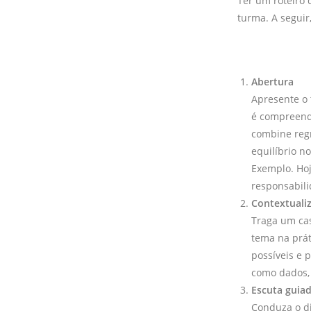
Ter um roteiro 
turma. A seguir
Abertura
Apresente o 
é compreend
combine regr
equilíbrio n
Exemplo. Hoj
responsabili
Contextuali
Traga um cas
tema na prát
possíveis e 
como dados, 
Escuta guia
Conduza o di