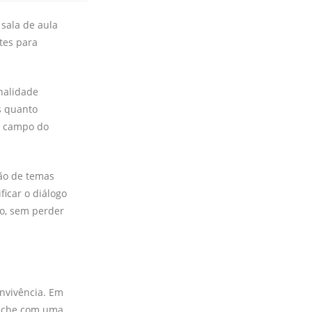
sala de aula
tes para
nalidade
s quanto
o campo do
ção de temas
ficar o diálogo
to, sem perder
onvivência. Em
 feche com uma