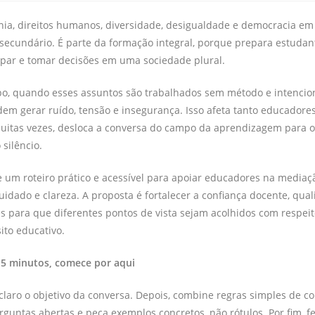
nia, direitos humanos, diversidade, desigualdade e democracia em 
secundário. É parte da formação integral, porque prepara estudan
cipar e tomar decisões em uma sociedade plural.
, quando esses assuntos são trabalhados sem método e intencio
em gerar ruído, tensão e insegurança. Isso afeta tanto educadore
muitas vezes, desloca a conversa do campo da aprendizagem para 
 silêncio.
e um roteiro prático e acessível para apoiar educadores na media
uidado e clareza. A proposta é fortalecer a confiança docente, quali
es para que diferentes pontos de vista sejam acolhidos com respei
ito educativo.
 5 minutos, comece por aqui
 claro o objetivo da conversa. Depois, combine regras simples de c
rguntas abertas e peça exemplos concretos, não rótulos. Por fim,