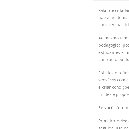
Falar de cidada
não é um tema 
conviver, parti
Ao mesmo tempo
pedagógica, pod
estudantes e, 
confronto ou do
Este texto reún
sensíveis com c
e criar condiçõ
limites e propós
Se você só tem
Primeiro, deixe
seguida, use pe