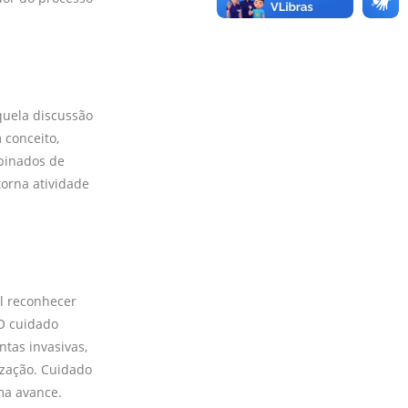
quela discussão
 conceito,
mbinados de
torna atividade
al reconhecer
O cuidado
tas invasivas,
ização. Cuidado
ma avance.