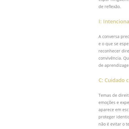
de reflexão.
I: Intencion
A conversa prec
e o que se esp
reconhecer dire
convivência. Qu
de aprendizag
C: Cuidado 
Temas de direit
emoções e expe
aparece em esco
proteger identi
não é evitar o 