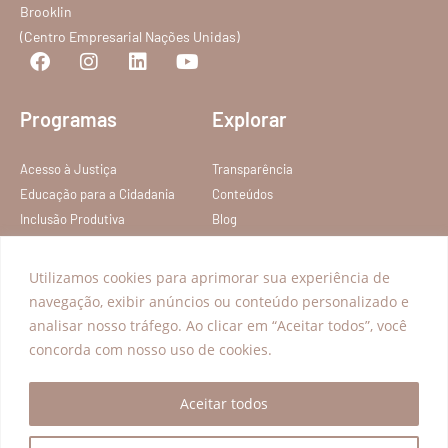
Brooklin
(Centro Empresarial Nações Unidas)
Programas
Explorar
Acesso à Justiça
Transparência
Educação para a Cidadania
Conteúdos
Inclusão Produtiva
Blog
FAQ
Política de privacidade
Utilizamos cookies para aprimorar sua experiência de
Termos de Serviço
navegação, exibir anúncios ou conteúdo personalizado e
analisar nosso tráfego. Ao clicar em “Aceitar todos”, você
concorda com nosso uso de cookies.
Todos os direitos reservados – Instituto Nelson Wilians
Aceitar todos