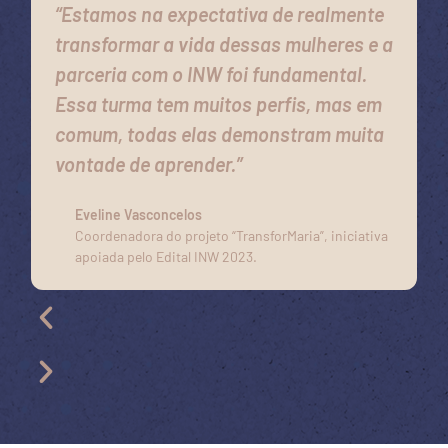
“Estamos na expectativa de realmente
transformar a vida dessas mulheres e a
parceria com o INW foi fundamental.
Essa turma tem muitos perfis, mas em
comum, todas elas demonstram muita
vontade de aprender.”
Eveline Vasconcelos
Coordenadora do projeto “TransforMaria”, iniciativa
apoiada pelo Edital INW 2023.