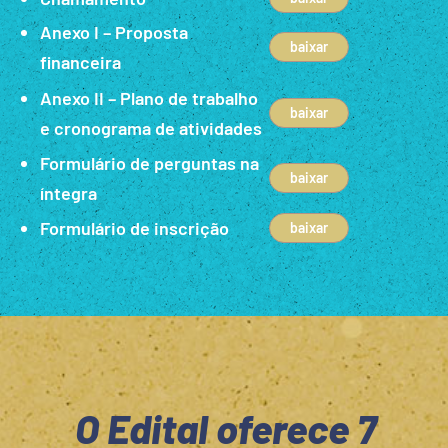
Anexo I – Proposta
baixar
financeira
Anexo II – Plano de trabalho
baixar
e cronograma de atividades
Formulário de perguntas na
baixar
íntegra
Formulário de inscrição
baixar
O Edital oferece 7