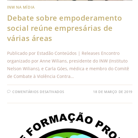
INW NA MÍDIA
Debate sobre empoderamento
social reúne empresárias de
várias áreas
Publicado por Estadão Conteúdos | Releases Encontro
organizado por Anne Wilians, presidente do INW (Instituto
Nelson Wilians), e Carla Góes, médica e membro do Comitê
de Combate à Violência Contra…
COMENTÁRIOS DESATIVADOS
18 DE MARÇO DE 2019