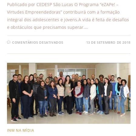
Publicado por CEDESP São Lucas O Programa “eZAPe! –
Virtudes Empreendedoras” contribuirá com a formação
integral dos adolescentes e jovens.A vida é feita de desafios
e obstáculos que precisamos superar.…
COMENTÁRIOS DESATIVADOS
13 DE SETEMBRO DE 2018
INW NA MÍDIA