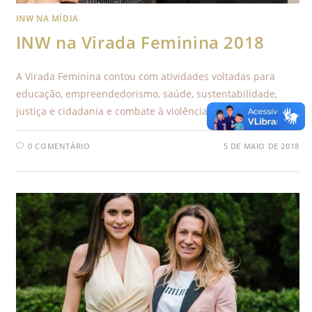
INW NA MÍDIA
INW na Virada Feminina 2018
A Virada Feminina contou com atividades voltadas para
educação, empreendedorismo, saúde, sustentabilidade,
justiça e cidadania e combate à violência contra a mulher.
0 COMENTÁRIO
5 DE MAIO DE 2018