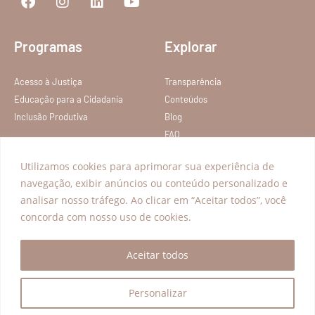
Programas
Explorar
Acesso à Justiça
Transparência
Educação para a Cidadania
Conteúdos
Inclusão Produtiva
Blog
FAQ
Política de privacidade
Utilizamos cookies para aprimorar sua experiência de
Termos de Serviço
navegação, exibir anúncios ou conteúdo personalizado e
analisar nosso tráfego. Ao clicar em “Aceitar todos”, você
Todos os direitos reservados – Instituto Nelson Wilians
concorda com nosso uso de cookies.
Aceitar todos
Personalizar