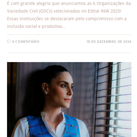
É com grande alegria que anunciamos as 6 Organizações da
Sociedade Civil (OSCs) selecionadas no Edital INW 2025!
Essas instituições se destacaram pelo compromisso com a
inclusão social e produtiva…
0 COMENTÁRIO
18 DE DEZEMBRO DE 2024