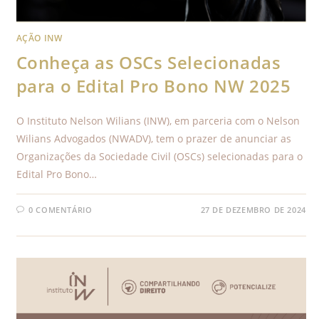
AÇÃO INW
Conheça as OSCs Selecionadas
para o Edital Pro Bono NW 2025
O Instituto Nelson Wilians (INW), em parceria com o Nelson
Wilians Advogados (NWADV), tem o prazer de anunciar as
Organizações da Sociedade Civil (OSCs) selecionadas para o
Edital Pro Bono…
0 COMENTÁRIO
27 DE DEZEMBRO DE 2024