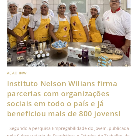
AÇÃO INW
Instituto Nelson Wilians firma
parcerias com organizações
sociais em todo o país e já
beneficiou mais de 800 jovens!
Segundo a pesquisa Empregabilidade do Jovem, publicada
pela Subsecretaria de Estatísticas e Estudos do Trabalho, do