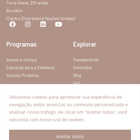
Torre Oeste, 25º andar
Brooklin
(Centro Empresarial Nações Unidas)
Programas
Explorar
Acesso à Justiça
Transparência
Educação para a Cidadania
Conteúdos
Inclusão Produtiva
Blog
FAQ
Política de privacidade
Utilizamos cookies para aprimorar sua experiência de
Termos de Serviço
navegação, exibir anúncios ou conteúdo personalizado e
analisar nosso tráfego. Ao clicar em “Aceitar todos”, você
Todos os direitos reservados – Instituto Nelson Wilians
concorda com nosso uso de cookies.
Aceitar todos