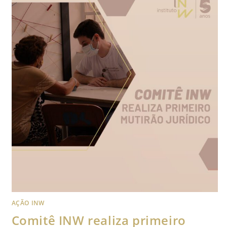
AÇÃO INW
Comitê INW realiza primeiro