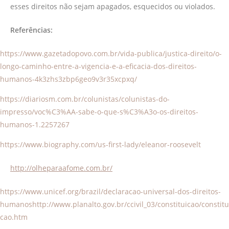
esses direitos não sejam apagados, esquecidos ou violados.
Referências:
https://www.gazetadopovo.com.br/vida-publica/justica-direito/o-
longo-caminho-entre-a-vigencia-e-a-eficacia-dos-direitos-
humanos-4k3zhs3zbp6geo9v3r35xcpxq/
https://diariosm.com.br/colunistas/colunistas-do-
impresso/voc%C3%AA-sabe-o-que-s%C3%A3o-os-direitos-
humanos-1.2257267
https://www.biography.com/us-first-lady/eleanor-roosevelt
http://olheparaafome.com.br/
https://www.unicef.org/brazil/declaracao-universal-dos-direitos-
humanoshttp://www.planalto.gov.br/ccivil_03/constituicao/constitu
cao.htm