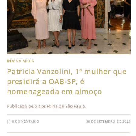
INW NA MÍDIA
Patricia Vanzolini, 1ª mulher que
presidirá a OAB-SP, é
homenageada em almoço
Públicado pelo site Folha de São Paulo.
0 COMENTÁRIO
30 DE SETEMBRO DE 2023