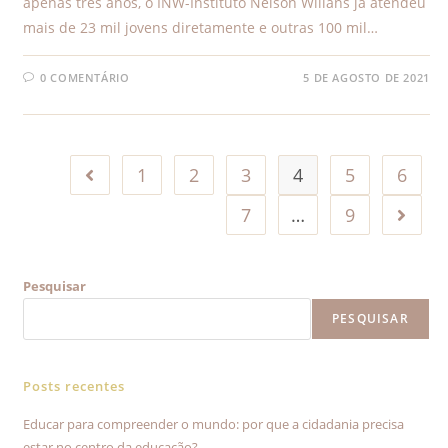
apenas três anos, o INW-Instituto Nelson Wilians já atendeu
mais de 23 mil jovens diretamente e outras 100 mil…
0 COMENTÁRIO
5 DE AGOSTO DE 2021
1
2
3
4
5
6
7
…
9
Pesquisar
PESQUISAR
Posts recentes
Educar para compreender o mundo: por que a cidadania precisa
estar no centro da educação?