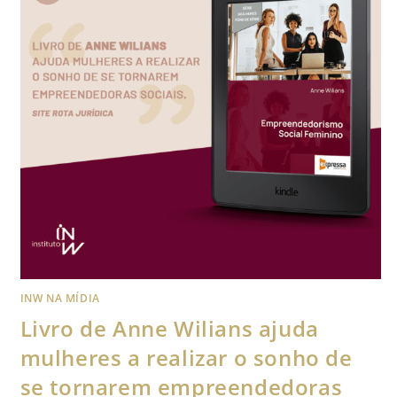
INW NA MÍDIA
Livro de Anne Wilians ajuda
mulheres a realizar o sonho de
se tornarem empreendedoras