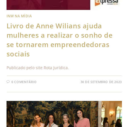
INW NA MÍDIA
Livro de Anne Wilians ajuda
mulheres a realizar o sonho de
se tornarem empreendedoras
sociais
Publicado pelo site Rota Jurídica.
0 COMENTÁRIO
30 DE SETEMBRO DE 2023