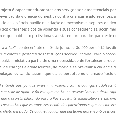
rojeto é capacitar educadores dos serviços socioassistenciais pa
revenção da violência doméstica contra crianças e adolescentes
, 
iclo da violência, auxílio na criação de mecanismos seguros de den
dos diferentes tipos de violência e suas consequências, acolhiment
mas que habilitam profissionais a estarem preparados para este c
a a Paz” acontecerá até o mês de julho, serão 400 beneficiários dir
s, técnicos e gestores de instituições socioeducativas. Para o coor
abaki, a
iniciativa partiu de uma necessidade de fortalecer a rede
al de crianças e adolescentes, de modo a se prevenir a violência 
ulação, evitando, assim, que ela se perpetue no chamado “ciclo d
l entende que, para se prevenir a violência contra crianças e adolescent
 sua rede de apoio, e foi isso que motivou o desenvolvimento desta cap
que o projeto Educando para a Paz é bastante significativo e é extre
 as devolutivas que estamos recebendo dos participantes, que nos most
o efeito desejado. S
e cada educador que participa dos encontros inco