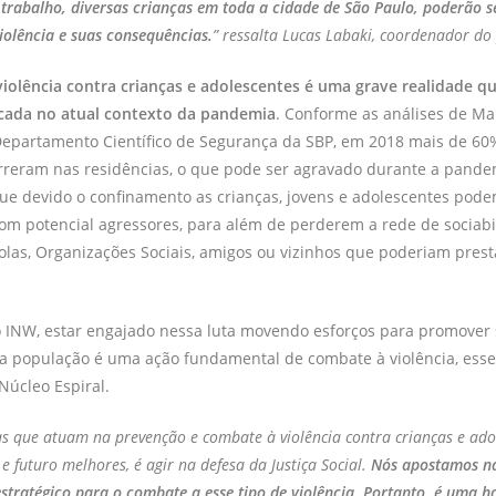
trabalho, diversas crianças em toda a cidade de São Paulo, poderão s
olência e suas consequências.
” ressalta Lucas Labaki, coordenador do
violência contra crianças e adolescentes é uma grave realidade q
icada no atual contexto da pandemia
. Conforme as análises de M
Departamento Científico de Segurança da SBP, em 2018 mais de 60
orreram nas residências, o que pode ser agravado durante a pande
ue devido o confinamento as crianças, jovens e adolescentes pod
om potencial agressores, para além de perderem a rede de sociabi
las, Organizações Sociais, amigos ou vizinhos que poderiam pres
o INW, estar engajado nessa luta movendo esforços para promover
sa população é uma ação fundamental de combate à violência, esse 
Núcleo Espiral.
vas que atuam na prevenção e combate à violência contra crianças e ado
e futuro melhores, é agir na defesa da Justiça Social.
Nós apostamos n
tratégico para o combate a esse tipo de violência. Portanto, é uma h