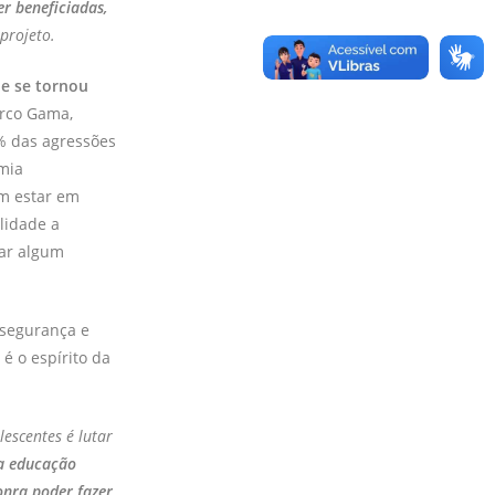
er beneficiadas,
 projeto.
ue se tornou
arco Gama,
% das agressões
mia
em estar em
lidade a
tar algum
 segurança e
é o espírito da
lescentes é lutar
a educação
onra poder fazer