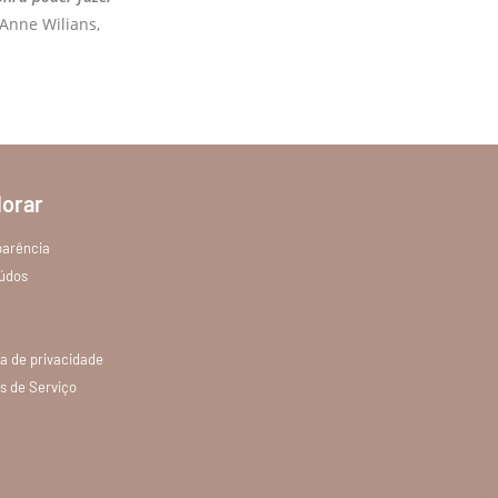
 Anne Wilians,
lorar
parência
údos
ca de privacidade
s de Serviço