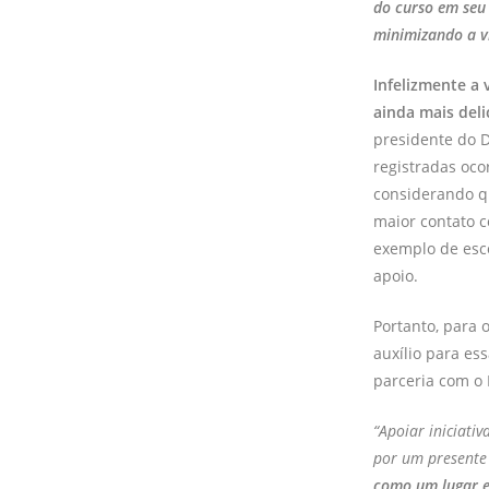
do curso em seu 
minimizando a vi
Infelizmente a 
ainda mais del
presidente do 
registradas oc
considerando q
maior contato c
exemplo de esco
apoio.
Portanto, para 
auxílio para es
parceria com o 
“Apoiar iniciati
por um presente 
como um lugar es