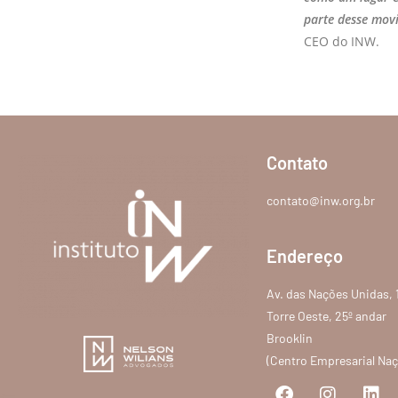
parte desse mov
CEO do INW.
Contato
contato@inw.org.br
Endereço
Av. das Nações Unidas, 
Torre Oeste, 25º andar
Brooklin
(Centro Empresarial Na