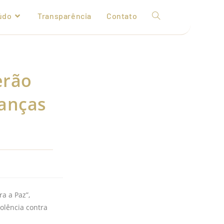
údo
Transparência
Contato
erão
ianças
a a Paz”,
olência contra