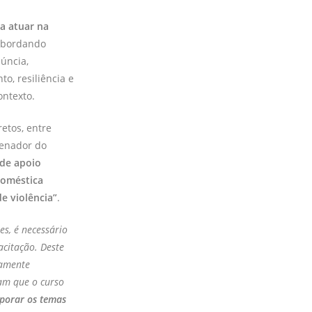
ra atuar na
abordando
úncia,
o, resiliência e
ontexto.
etos, entre
denador do
 de apoio
doméstica
e violência”
.
es, é necessário
acitação. Deste
mamente
ram que o curso
rporar os temas