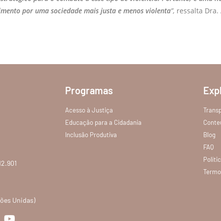
imento por uma sociedade mais justa e menos violenta
”,
ressalta Dra.
Programas
Exp
Acesso à Justiça
Trans
Educação para a Cidadania
Conte
Inclusão Produtiva
Blog
FAQ
Políti
12.901
Termo
ções Unidas)