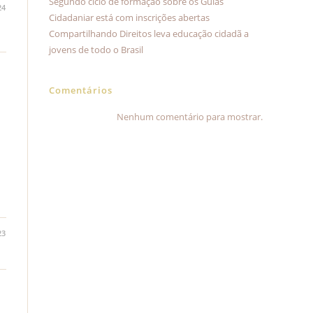
Segundo ciclo de formação sobre os Guias
24
Cidadaniar está com inscrições abertas
Compartilhando Direitos leva educação cidadã a
jovens de todo o Brasil
Comentários
Nenhum comentário para mostrar.
23