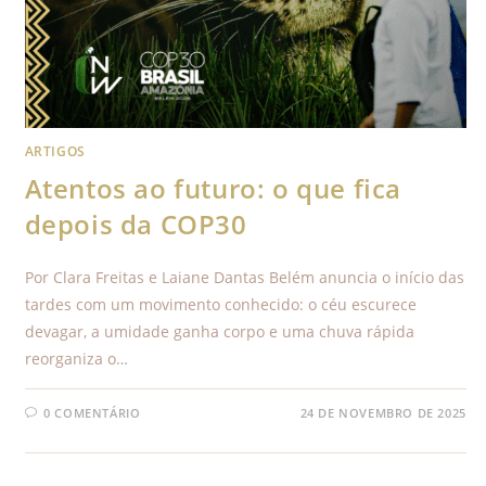
ARTIGOS
Atentos ao futuro: o que fica
depois da COP30
Por Clara Freitas e Laiane Dantas Belém anuncia o início das
tardes com um movimento conhecido: o céu escurece
devagar, a umidade ganha corpo e uma chuva rápida
reorganiza o…
0 COMENTÁRIO
24 DE NOVEMBRO DE 2025