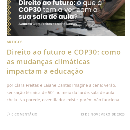
ARTIGOS
Direito ao futuro e COP30: como
as mudanças climáticas
impactam a educação
por Clara Freitas e Laiane Dantas Imagine a cena: verão,
sensação térmica de 50° no meio da tarde, sala de aula
cheia. Na parede, o ventilador existe, porém não funciona.…
0 COMENTÁRIO
13 DE NOVEMBRO DE 2025