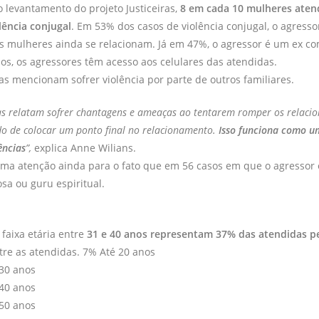
 levantamento do projeto Justiceiras,
8 em cada 10 mulheres atend
lência conjugal
. Em 53% dos casos de violência conjugal, o agress
 mulheres ainda se relacionam. Já em 47%, o agressor é um ex c
s, os agressores têm acesso aos celulares das atendidas.
s mencionam sofrer violência por parte de outros familiares.
as relatam sofrer chantagens e ameaças ao tentarem romper os relaci
do de colocar um ponto final no relacionamento.
Isso funciona como u
ências
”,
explica Anne Wilians.
ma atenção ainda para o fato que em 56 casos em que o agressor
osa ou guru espiritual.
faixa etária entre
31 e 40 anos representam 37% das atendidas p
tre as atendidas. 7% Até 20 anos
 30 anos
 40 anos
 50 anos