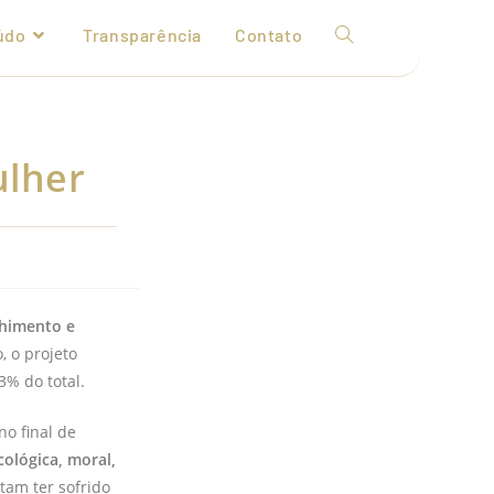
údo
Transparência
Contato
ulher
lhimento e
, o projeto
3% do total.
no final de
icológica, moral,
tam ter sofrido