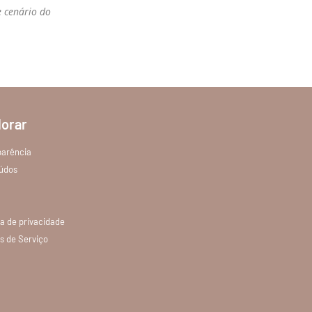
e cenário do
lorar
parência
údos
ca de privacidade
s de Serviço