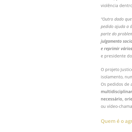
violência dentr
“Outro dado que
pedido ajuda a 
parte do proble
julgamento socia
e reprimir vário
e presidente do
O projeto Justi
isolamento, num
Os pedidos de 
multidisciplina
necessário, or
ou vídeo-chamad
Quem é o agr