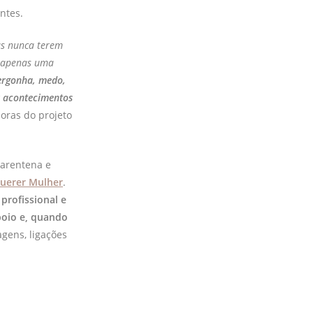
ntes.
as nunca terem
m apenas uma
vergonha, medo,
r acontecimentos
doras do projeto
uarentena e
uerer Mulher
.
 profissional e
apoio e, quando
agens, ligações