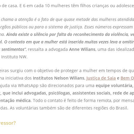
o de casa. E 6 em cada 10 mulheres têm filhos crianças ou adolesce
 chama a atenção é o fato de que quase metade das mulheres atendid
órgãos públicos ou para o sistema de justiça. Esses números expressa
ma.
Ainda existe o silêncio por falta do reconhecimento da violência, 
l. O contexto em que a mulher está inserida muitas vezes leva a omiti
s sentimentos”
, ressalta a advogada
Anne Wilians
, uma das idealiza
 Instituto NW.
ceiras surgiu com o objetivo de proteger a mulher em tempos de q
a iniciativa dos
Institutos Nelson Wilians
,
Justiça de Saia
e
Bem Q
ajuda via WhatsApp são direcionados para uma
equipe voluntária,
r, que inclui advogadas, psicólogas, assistentes sociais, rede de 
ientação médica
. Todo o contato é feito de forma remota, por mens
as. As voluntárias também são de diferentes regiões do Brasil.
essor?