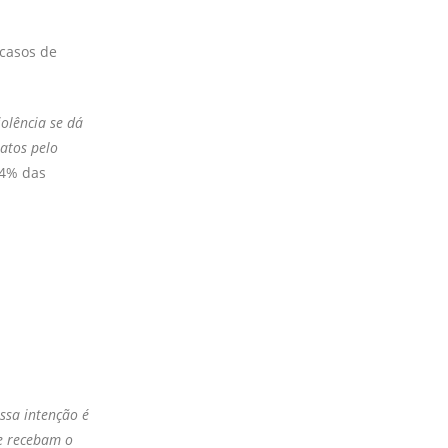
 casos de
iolência se dá
atos pelo
44% das
ssa intenção é
ue recebam o