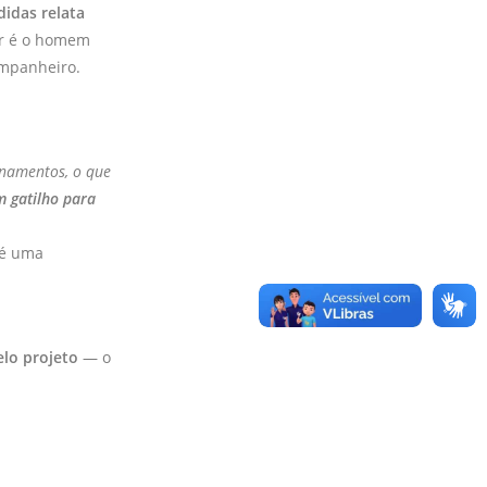
idas relata
or é o homem
ompanheiro.
onamentos, o que
m gatilho para
 é uma
elo projeto
— o