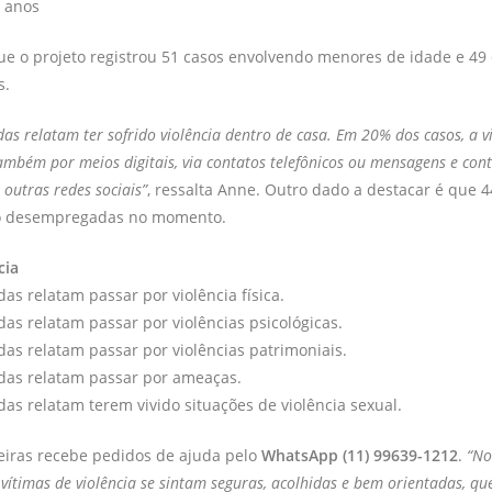
 anos
ue o projeto registrou 51 casos envolvendo menores de idade e 49
s.
as relatam ter sofrido violência dentro de casa. Em 20% dos casos, a v
mbém por meios digitais, via contatos telefônicos ou mensagens e cont
outras redes sociais”
, ressalta Anne. Outro dado a destacar é que 
ão desempregadas no momento.
cia
as relatam passar por violência física.
as relatam passar por violências psicológicas.
as relatam passar por violências patrimoniais.
das relatam passar por ameaças.
as relatam terem vivido situações de violência sexual.
ceiras recebe pedidos de ajuda pelo
WhatsApp (11) 99639-1212
.
“No
vítimas de violência se sintam seguras, acolhidas e bem orientadas, q