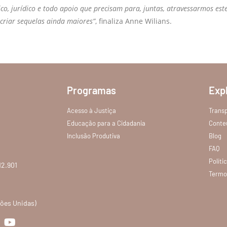
ico, jurídico e todo apoio que precisam para, juntas, atravessarmos est
criar sequelas ainda maiores”
, finaliza Anne Wilians.
Programas
Exp
Acesso à Justiça
Trans
Educação para a Cidadania
Conte
Inclusão Produtiva
Blog
FAQ
Políti
12.901
Termo
ções Unidas)