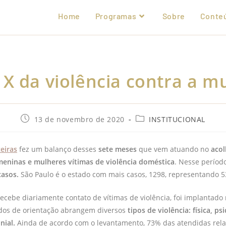
Home
Programas
Sobre
Conte
 X da violência contra a m
13 de novembro de 2020
INSTITUCIONAL
ceiras
fez um balanço desses
sete meses
que vem atuando no
aco
meninas e mulheres vítimas de violência doméstica
. Nesse período
casos.
São Paulo é o estado com mais casos, 1298, representando 5
recebe diariamente contato de vítimas de violência, foi implantado 
dos de orientação abrangem diversos
tipos de violência: física, ps
nial.
Ainda de acordo com o levantamento, 73% das atendidas rela