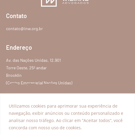
Contato
contato@inw.org.br
Endereço
Av. das Nações Unidas, 12.901
Torre Oeste, 25º andar
Brooklin
(Centro Empresarial Nações Unidas)
Utilizamos cookies para aprimorar sua experiência de
Programas
Explorar
navegação, exibir anúncios ou conteúdo personalizado e
analisar nosso tráfego. Ao clicar em “Aceitar todos”, você
Acesso à Justiça
Transparência
concorda com nosso uso de cookies.
Educação para a Cidadania
Conteúdos