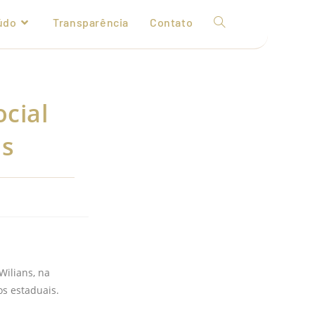
údo
Transparência
Contato
ocial
ns
Wilians, na
os estaduais.