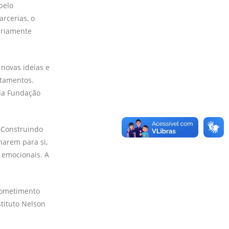
pelo
rcerias, o
ariamente
 novas ideias e
ntamentos.
ela Fundação
: Construindo
harem para si,
 emocionais. A
rometimento
stituto Nelson