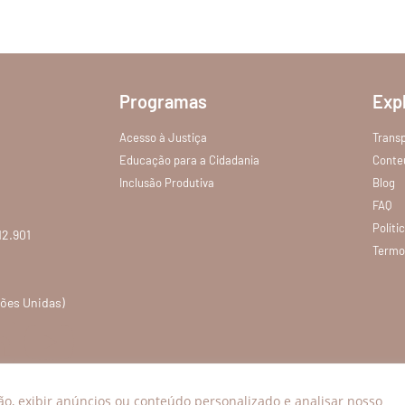
Programas
Exp
Acesso à Justiça
Trans
Educação para a Cidadania
Conte
Inclusão Produtiva
Blog
FAQ
Políti
12.901
Termo
ções Unidas)
o, exibir anúncios ou conteúdo personalizado e analisar nosso