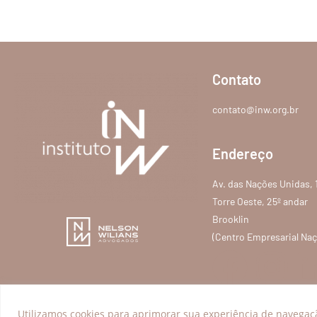
Contato
contato@inw.org.br
Endereço
Av. das Nações Unidas, 
Torre Oeste, 25º andar
Brooklin
(Centro Empresarial Na
Utilizamos cookies para aprimorar sua experiência de navegaçã