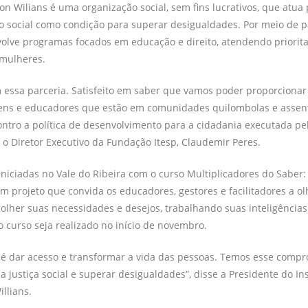
son Wilians é uma organização social, sem fins lucrativos, que atua 
social como condição para superar desigualdades. Por meio de pa
volve programas focados em educação e direito, atendendo priorit
 mulheres.
m essa parceria. Satisfeito em saber que vamos poder proporcionar
vens e educadores que estão em comunidades quilombolas e asse
ntro a política de desenvolvimento para a cidadania executada p
u o Diretor Executivo da Fundação Itesp, Claudemir Peres.
iniciadas no Vale do Ribeira com o curso Multiplicadores do Saber
um projeto que convida os educadores, gestores e facilitadores a ol
olher suas necessidades e desejos, trabalhando suas inteligências
o curso seja realizado no início de novembro.
o é dar acesso e transformar a vida das pessoas. Temos esse comp
 justiça social e superar desigualdades”, disse a Presidente do In
llians.