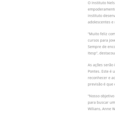
O Instituto Nel
empoderamento 
instituto desen
adolescentes e
“Muito feliz co
cursos para jo
Sempre de enco
Itesp”, destaco
As ações serão 
Pontes. Este é 
reconhecer e ac
previsão é que 
“Nosso objetiv
para buscar uma
Wilians, Anne Wi