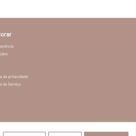
lorar
parência
údos
ca de privacidade
s de Serviço