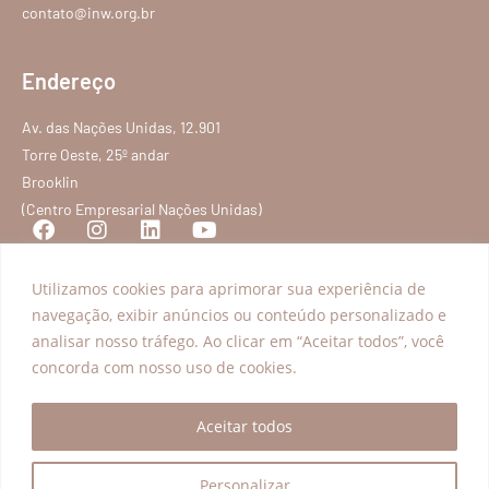
contato@inw.org.br
Endereço
Av. das Nações Unidas, 12.901
Torre Oeste, 25º andar
Brooklin
(Centro Empresarial Nações Unidas)
Utilizamos cookies para aprimorar sua experiência de
Programas
Explorar
navegação, exibir anúncios ou conteúdo personalizado e
analisar nosso tráfego. Ao clicar em “Aceitar todos”, você
Acesso à Justiça
Transparência
concorda com nosso uso de cookies.
Educação para a Cidadania
Conteúdos
Inclusão Produtiva
Blog
Aceitar todos
FAQ
Política de privacidade
Personalizar