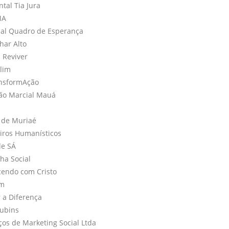
ntal Tia Jura
MA
cial Quadro de Esperança
har Alto
S Reviver
blim
ansformAção
ião Marcial Mauá
e de Muriaé
iros Humanísticos
de SÁ
ha Social
cendo com Cristo
im
r a Diferença
rubins
ços de Marketing Social Ltda