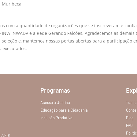
 Muribeca
os com a quantidade de organizações que se inscreveram e confi
 o INW, NWADV e a Rede Gerando Falcões. Agradecemos as demais
 seleção e, mantemos nossas portas abertas para a participação e
s executados.
Programas
Exp
Acesso à Justiça
Trans
Educação para a Cidadania
Conte
Inclusão Produtiva
Blog
FAQ
Políti
12.901