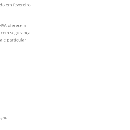
ndo em fevereiro
INW, oferecem
m com segurança
a e particular
Ação