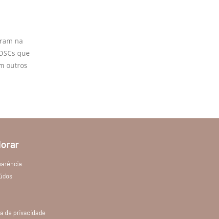
aram na
 OSCs que
m outros
lorar
parência
údos
ca de privacidade