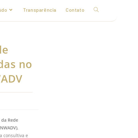
údo
Transparência
Contato
de
das no
WADV
) da Rede
 (NWADV)
,
a consultiva e