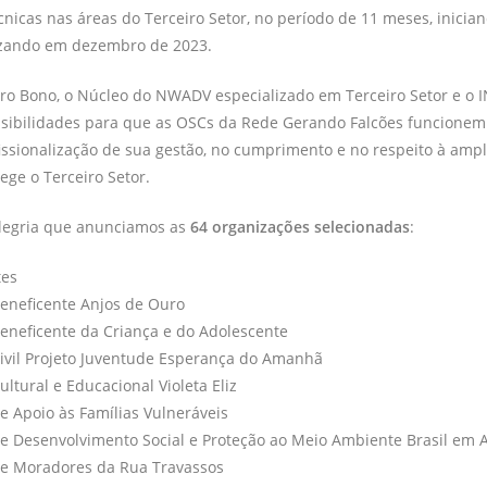
cnicas nas áreas do Terceiro Setor, no período de 11 meses, inicia
lizando em dezembro de 2023.
Pro Bono, o Núcleo do NWADV especializado em Terceiro Setor e o 
ssibilidades para que as OSCs da Rede Gerando Falcões funcione
fissionalização de sua gestão, no cumprimento e no respeito à ampl
ege o Terceiro Setor.
legria que anunciamos as
64 organizações selecionadas
:
tes
eneficente Anjos de Ouro
eneficente da Criança e do Adolescente
ivil Projeto Juventude Esperança do Amanhã
ltural e Educacional Violeta Eliz
e Apoio às Famílias Vulneráveis
e Desenvolvimento Social e Proteção ao Meio Ambiente Brasil em 
de Moradores da Rua Travassos