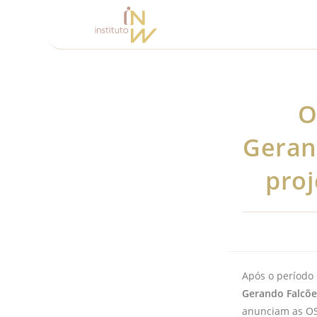
O
Geran
pro
Após o período 
Gerando Falcõe
anunciam as OSC