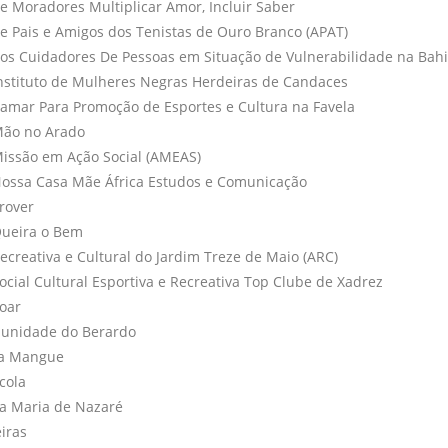
e Moradores Multiplicar Amor, Incluir Saber
e Pais e Amigos dos Tenistas de Ouro Branco (APAT)
os Cuidadores De Pessoas em Situação de Vulnerabilidade na Bahi
nstituto de Mulheres Negras Herdeiras de Candaces
tamar Para Promoção de Esportes e Cultura na Favela
Mão no Arado
Missão em Ação Social (AMEAS)
Nossa Casa Mãe África Estudos e Comunicação
rover
Queira o Bem
ecreativa e Cultural do Jardim Treze de Maio (ARC)
ocial Cultural Esportiva e Recreativa Top Clube de Xadrez
oar
unidade do Berardo
la Mangue
cola
la Maria de Nazaré
eiras