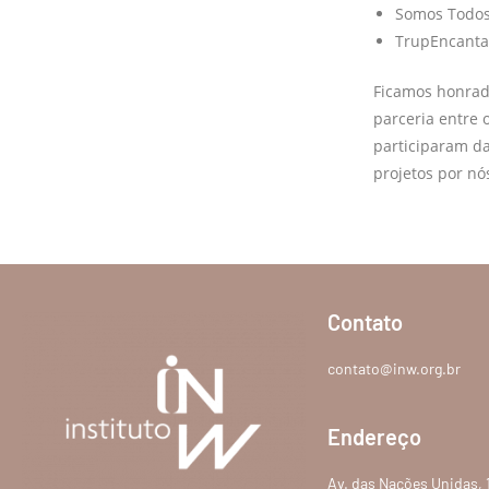
Somos Todos
TrupEncanta
Ficamos honrad
parceria entre
participaram da
projetos por nó
Contato
contato@inw.org.br
Endereço
Av. das Nações Unidas, 