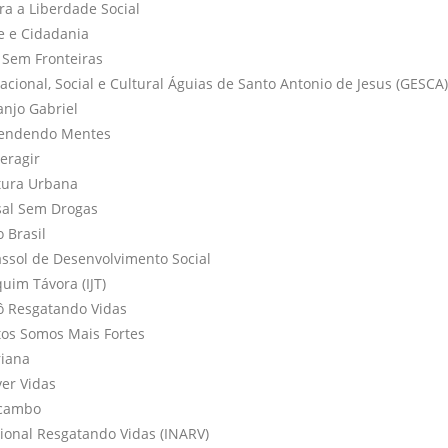
a a Liberdade Social
e e Cidadania
 Sem Fronteiras
cional, Social e Cultural Águias de Santo Antonio de Jesus (GESCA)
anjo Gabriel
scendendo Mentes
neragir
ltura Urbana
tsal Sem Drogas
o Brasil
rassol de Desenvolvimento Social
quim Távora (IJT)
dô Resgatando Vidas
ntos Somos Mais Fortes
riana
ver Vidas
ucambo
cional Resgatando Vidas (INARV)