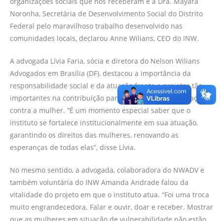
organizações sociais que nos receberam e a Dra. Mayara
Noronha, Secretária de Desenvolvimento Social do Distrito
Federal pelo maravilhoso trabalho desenvolvido nas
comunidades locais, declarou Anne Wilians, CEO do INW.
A advogada Lívia Faria, sócia e diretora do Nelson Wilians
Advogados em Brasília (DF), destacou a importância da
responsabilidade social e da atuação frente a projetos tão
importantes na contribuição para eliminar a discriminação
contra a mulher. “É um momento especial saber que o
instituto se fortalece institucionalmente em sua atuação,
garantindo os direitos das mulheres, renovando as
esperanças de todas elas”, disse Lívia.
No mesmo sentido, a advogada, colaboradora do NWADV e
também voluntária do INW Amanda Andrade falou da
vitalidade do projeto em que o instituto atua. “Foi uma troca
muito engrandecedora. Falar e ouvir, doar e receber. Mostrar
que as mulheres em situação de vulnerabilidade não estão