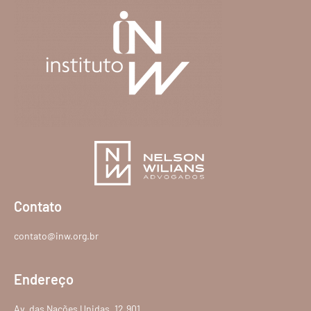
Contato
contato@inw.org.br
Endereço
Av. das Nações Unidas, 12.901