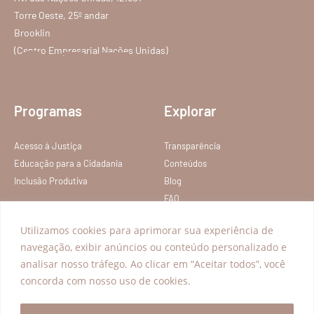
Torre Oeste, 25º andar
Brooklin
(Centro Empresarial Nações Unidas)
Programas
Explorar
Acesso à Justiça
Transparência
Educação para a Cidadania
Conteúdos
Inclusão Produtiva
Blog
FAQ
Política de privacidade
Utilizamos cookies para aprimorar sua experiência de
Termos de Serviço
navegação, exibir anúncios ou conteúdo personalizado e
analisar nosso tráfego. Ao clicar em “Aceitar todos”, você
Todos os direitos reservados – Instituto Nelson Wilians
concorda com nosso uso de cookies.