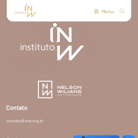
Menu
Contato
contato@inw.org.br