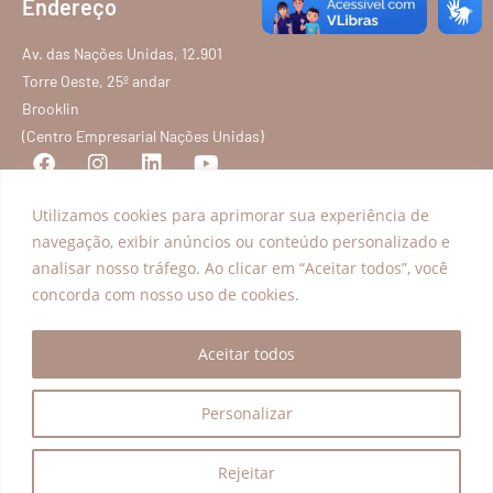
Endereço
Av. das Nações Unidas, 12.901
Torre Oeste, 25º andar
Brooklin
(Centro Empresarial Nações Unidas)
Utilizamos cookies para aprimorar sua experiência de
Programas
Explorar
navegação, exibir anúncios ou conteúdo personalizado e
analisar nosso tráfego. Ao clicar em “Aceitar todos”, você
Acesso à Justiça
Transparência
concorda com nosso uso de cookies.
Educação para a Cidadania
Conteúdos
Inclusão Produtiva
Blog
Aceitar todos
FAQ
Política de privacidade
Personalizar
Termos de Serviço
Rejeitar
Todos os direitos reservados – Instituto Nelson Wilians