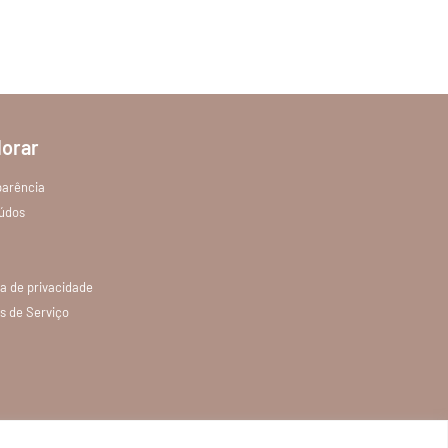
lorar
parência
údos
ca de privacidade
s de Serviço