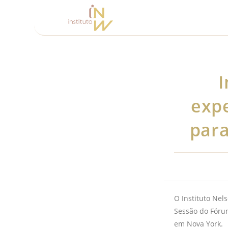
I
expe
para
O Instituto Nel
Sessão do Fóru
em Nova York.