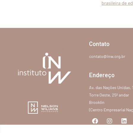
brasileira de 
Contato
contato@inw.org.br
Endereço
Av. das Nações Unidas, 
Torre Oeste, 25º andar
Brooklin
(Centro Empresarial Na