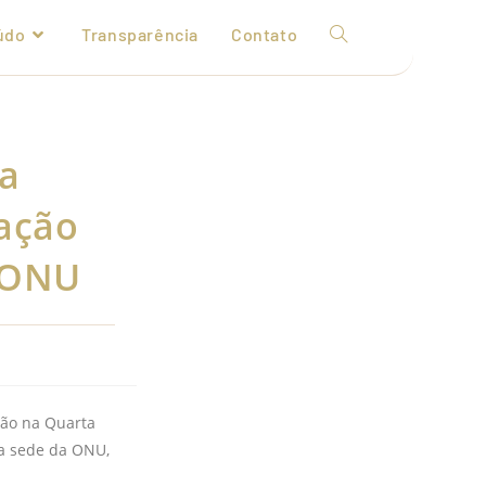
údo
Transparência
Contato
va
cação
a ONU
ação na Quarta
na sede da ONU,