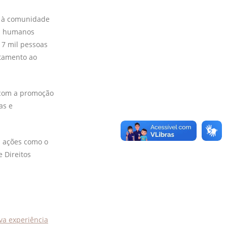
ou à comunidade
os humanos
e 7 mil pessoas
ntamento ao
W com a promoção
as e
i ações como o
 Direitos
eva experiência