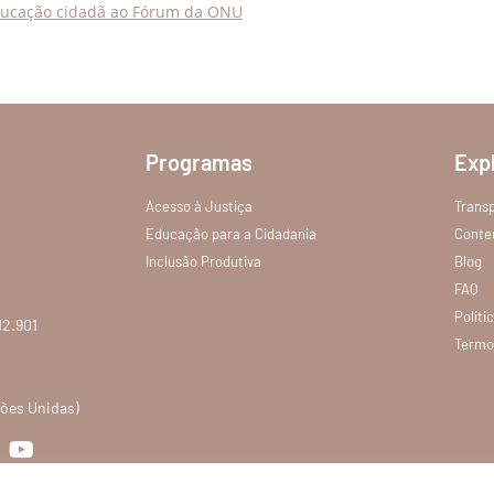
educação cidadã ao Fórum da ONU
Programas
Exp
Acesso à Justiça
Trans
Educação para a Cidadania
Conte
Inclusão Produtiva
Blog
FAQ
Políti
12.901
Termo
ções Unidas)