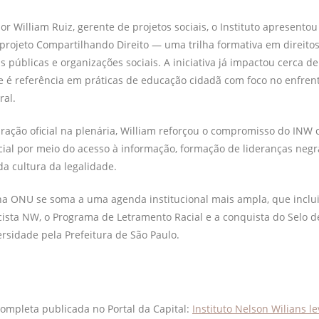
r William Ruiz, gerente de projetos sociais, o Instituto apresent
 projeto Compartilhando Direito — uma trilha formativa em direit
s públicas e organizações sociais. A iniciativa já impactou cerca d
e é referência em práticas de educação cidadã com foco no enfre
ral.
ração oficial na plenária, William reforçou o compromisso do IN
ial por meio do acesso à informação, formação de lideranças negr
da cultura da legalidade.
na ONU se soma a uma agenda institucional mais ampla, que inclu
ista NW, o Programa de Letramento Racial e a conquista do Selo de
sidade pela Prefeitura de São Paulo.
completa publicada no Portal da Capital:
Instituto Nelson Wilians l