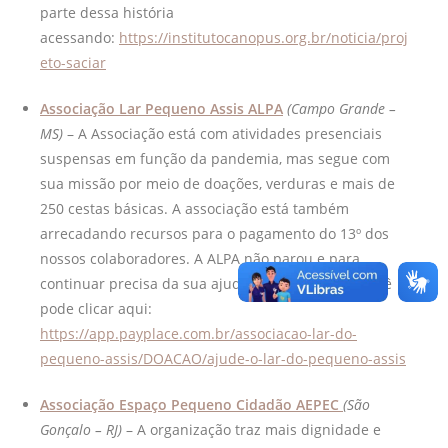
parte dessa história
acessando:
https://institutocanopus.org.br/noticia/proj
eto-saciar
Associação Lar Pequeno Assis ALPA
(Campo Grande –
MS)
– A Associação está com atividades presenciais
suspensas em função da pandemia, mas segue com
sua missão por meio de doações, verduras e mais de
250 cestas básicas. A associação está também
arrecadando recursos para o pagamento do 13º dos
nossos colaboradores. A ALPA não parou e para
continuar precisa da sua ajuda! Para contribuir você
pode clicar aqui:
https://app.payplace.com.br/associacao-lar-do-
pequeno-assis/DOACAO/ajude-o-lar-do-pequeno-assis
Associação Espaço Pequeno Cidadão AEPEC
(São
Gonçalo – RJ)
– A organização traz mais dignidade e