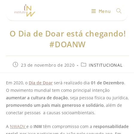
Menu
O Dia de Doar está chegando!
#DOANW
23 de novembro de 2020
INSTITUCIONAL
Em 2020, o
Dia de Doar
será realizado dia
01 de Dezembro
.
O movimento mundial tem como principal intenção
aumentar a cultura de doação
, seja pessoa física ou jurídica,
promovendo um país mais generoso e solidário
, além de
conectar pessoas a causas socioambientais.
A
NWADV
e o
INW
têm compromisso com a
responsabilidade
social
, por isso participam da ação pelo segundo ano. Em