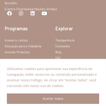
Brooklin
(Centro Empresarial Nações Unidas)
Programas
Explorar
Acesso à Justiça
Transparência
Educação para a Cidadania
Conteúdos
Inclusão Produtiva
Blog
FAQ
Política de privacidade
Utilizamos cookies para aprimorar sua experiência de
Termos de Serviço
navegação, exibir anúncios ou conteúdo personalizado e
analisar nosso tráfego. Ao clicar em “Aceitar todos”, você
Todos os direitos reservados – Instituto Nelson Wilians
concorda com nosso uso de cookies.
Aceitar todos